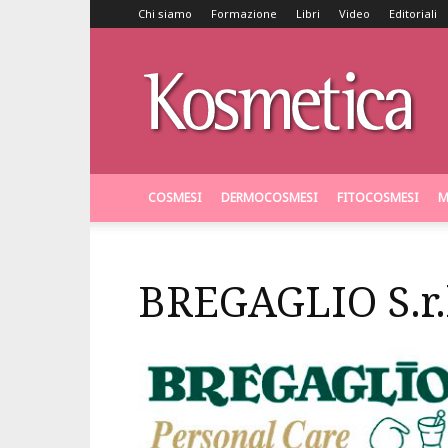
Chi siamo
Formazione
Libri
Video
Editoriali
Kosmetica
COSMESI
DERMOCOSMESI
FITOCOSMESI
M
BREGAGLIO S.r.