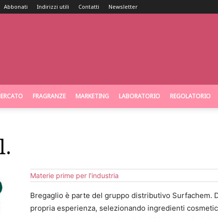
Abbonati
Indirizzi utili
Contatti
Newsletter
ERCATO
FRAGRANZE
MARKETING
LABORATORIO
REGOLATORIO
l.
Materie prime per l'industria
Bregaglio è parte del gruppo distributivo Sur­fachem. Da
propria esperienza, selezionando ingredienti cosmetici 