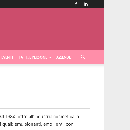
EVENTI
FATTI E PERSONE
AZIENDE
l 1984, offre all’industria cosmetica la
quali: emulsionanti, emollienti, con­