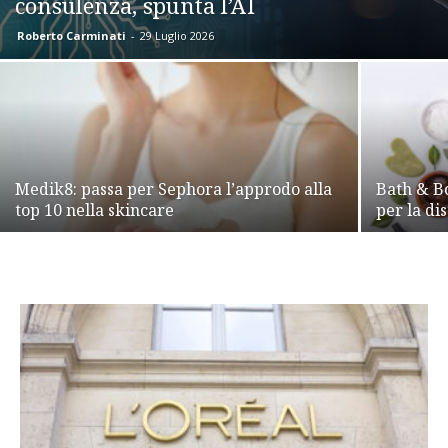
consulenza, spunta l’AI
Roberto Carminati
-
29 Luglio 2026
Medik8: passa per Sephora l’approdo alla
Bath & B
top 10 nella skincare
per la di