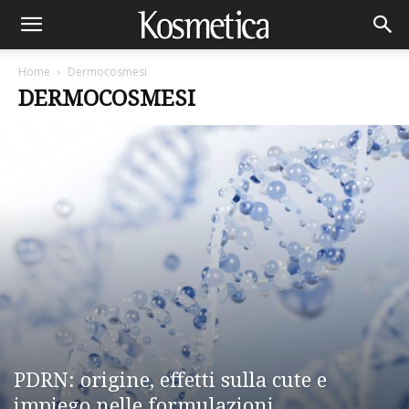
Home
Dermocosmesi
DERMOCOSMESI
PDRN: origine, effetti sulla cute e
impiego nelle formulazioni