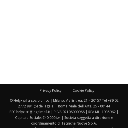
Privacy Policy
Cookie Policy
© Helyx srl a socio unico | Milano: Via Eritrea, 21 – 20157 Tel +39 02
2772 991 (Sede legale) | Roma: Viale dell'Arte, 25 - 00144
PEC helyx.srl@legalmail.it | P.IVA 07106000966 | REA MI - 1935962 |
Capitale Sociale: €40.000 i.v. | Società soggetta a direzione e
coordinamento di Tecniche Nuove S.p.A.