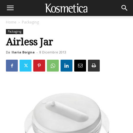
Home
Packaging
Packaging
Airless Jar
Da
Ilaria Borgna
-
8 Dicembre 2013