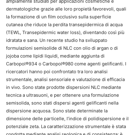
ampiamente studiati per applicazioni cosmetiche e
dermatologiche grazie alle loro propietà favorevoli, quali
la formazione di un film occlusivo sulla superficie
cutanea che riduce la perdita transepidermica di acqua
(TEWL, Transepidermic water loss), diventando così più
idratata e sana. Un recente studio ha sviluppato
formulazioni semisolide di NLC con olio di argan o di
jojoba come lipidi liquidi, mediante aggiunta di
Carbopol®934 o Carbopol®980 come agenti gelificanti. I
ricercatori hanno poi confrontato tra loro analisi
strumentale, analisi sensoriale e valutazione di efficacia
in vivo. Sono state prodotte dispersioni NLC mediante
tecnica a ultrasuoni, e per ottenere una formulazione
semisolida, sono stati dispersi agenti gelificanti nella
dispersione acquosa. Sono state determinate la
dimensione delle particelle, l’indice di polidispersione e il
potenziale zeta. La caratterizzazione strumentale è stata
condotta mediante analisi reologica e di consistenza; è