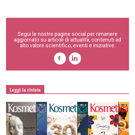
Segui le nostre pagine social per rimanere
aggiornato su articoli di attualità, contenuti ad
alto valore scientifico, eventi e iniziative.
Leggi la rivista