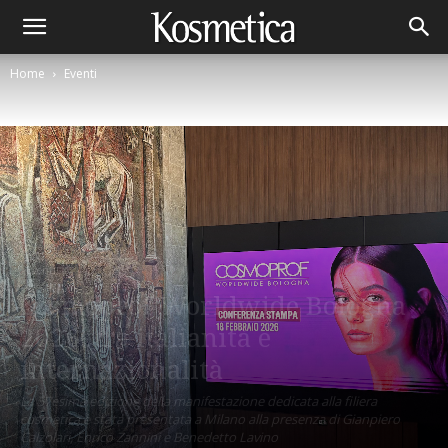
Home
Eventi
Eventi
Cosmoprof Worldwide Bologna
2026, tra italianità e
internazionalità
La 57esima edizione della manifestazione dedicata alla filiera
cosmetica è stata presentata a Milano alla presenza di Gianpiero
Calzolari, Enrico Zannini e Benedetto Lavino