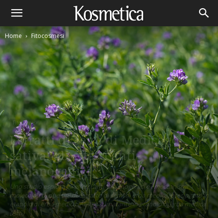
Home
Fitocosmesi
Fitocosmesi
Estratti di semi di Medicago
sativa: gli effetti anti-
melanogenici
Uno studio esplora gli effetti anti-melanogenici e i meccanismi
molecolari di due tipi di estratto di semi di erba medica: precipitato in
etanolo di erba medica (AEP) e surnatante in etanolo di erba medica
(AES)