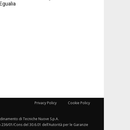
Egualia
Privacy Policy
Cookie Policy
ordinamento di Tecniche Nuove S.p.A.
a 236/01/Cons del 30.6.01 dell’Autorità per le Garanzie