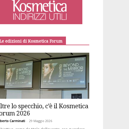
Le edizioni di Kosmetica Forum
ltre lo specchio, c’è il Kosmetica
orum 2026
berto Carminati
-
29 Maggio 2026
obiettivo, come da titolo dell’evento, era guardare