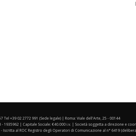
157 Tel +39 02 2772 991 (Sede legale) | Roma: Viale dell'Arte, 25 - 00144
I - 1935962 | Capitale Sociale: €40.000 i.v. | Società soggetta a direzione e co
 - Iscritta al ROC Registro degli Operatori di Comunicazione al n° 6419 (deliber