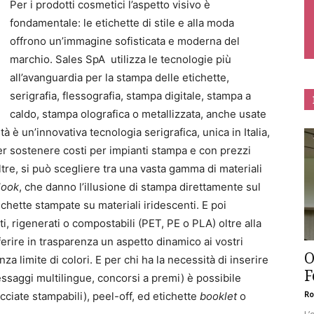
Per i prodotti cosmetici l’aspetto visivo è
fondamentale: le etichette di stile e alla moda
offrono un’immagine sofisticata e moderna del
marchio. Sales SpA utilizza le tecnologie più
all’avanguardia per la stampa delle etichette,
serigrafia, flessografia, stampa digitale, stampa a
caldo, stampa olografica o metallizzata, anche usate
tà è un’innovativa tecnologia serigrafica, unica in Italia,
r sostenere costi per impianti stampa e con prezzi
oltre, si può scegliere tra una vasta gamma di materiali
look
, che danno l’illusione di stampa direttamente sul
ichette stampate su materiali iridescenti. E poi
ti, rigenerati o compostabili (PET, PE o PLA) oltre alla
ferire in trasparenza un aspetto dinamico ai vostri
O
za limite di colori. E per chi ha la necessità di inserire
F
 messaggi multilingue, concorsi a premi) è possibile
Ro
acciate stampabili), peel-off, ed etichette
booklet
o
L’