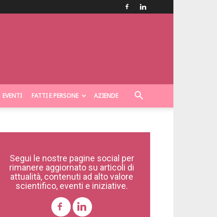
EVENTI
FATTI E PERSONE
AZIENDE
Segui le nostre pagine social per
rimanere aggiornato su articoli di
attualità, contenuti ad alto valore
scientifico, eventi e iniziative.