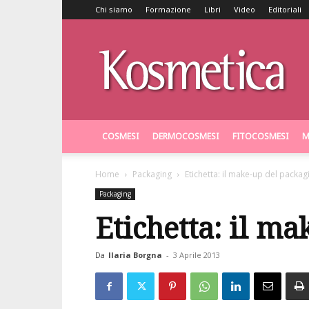
Chi siamo
Formazione
Libri
Video
Editoriali
Kosmetica
COSMESI
DERMOCOSMESI
FITOCOSMESI
M
Home
Packaging
Etichetta: il make-up del packag
Packaging
Etichetta: il m
Da
Ilaria Borgna
-
3 Aprile 2013