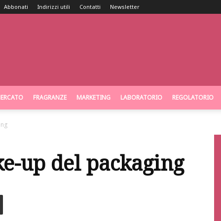
Abbonati
Indirizzi utili
Contatti
Newsletter
ERCATO
FRAGRANZE
MARKETING
LABORATORIO
REGOLATORIO
ing
ake-up del packaging