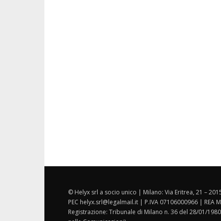
© Helyx srl a socio unico | Milano: Via Eritrea, 21 – 20
PEC helyx.srl@legalmail.it | P.IVA 07106000966 | REA M
Registrazione: Tribunale di Milano n. 36 del 28/01/1980