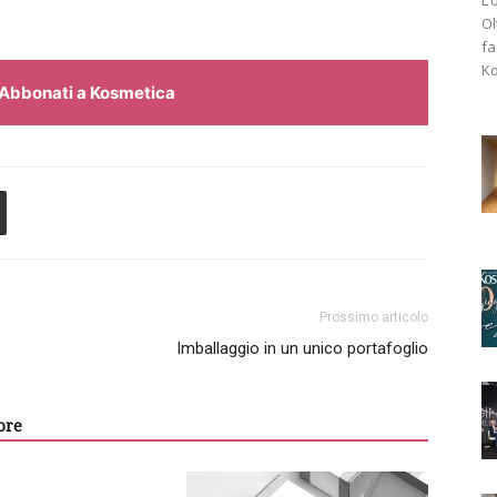
Ol
fa
Ko
Abbonati a Kosmetica
Prossimo articolo
Imballaggio in un unico portafoglio
ore