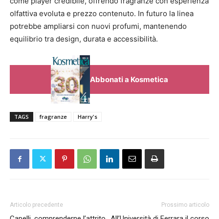
come player credibile, offrendo fragranze con esperienza
olfattiva evoluta e prezzo contenuto. In futuro la linea
potrebbe ampliarsi con nuovi profumi, mantenendo
equilibrio tra design, durata e accessibilità.
Abbonati a Kosmetica
TAGS
fragranze
Harry's
Articolo precedente
Prossimo articolo
Capelli, comprenderne l’attrito
All’Università di Ferrara il corso