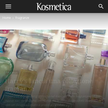
Home
Fragranze
Fragranze
Harry’s lancia una collezione
fragranze
Il marchio di grooming debutta nel mercato delle fragranze con tre
nuove eau de cologne, combinando le note dei prodotti body wash
con un design studiato e prezzi accessibili