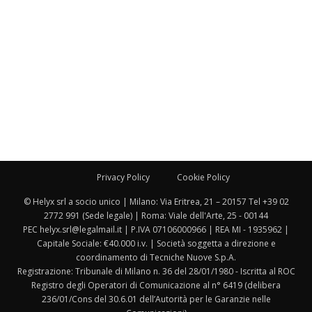
Privacy Policy
Cookie Policy
© Helyx srl a socio unico | Milano: Via Eritrea, 21 – 20157 Tel +39 02
2772 991 (Sede legale) | Roma: Viale dell'Arte, 25 - 00144
PEC helyx.srl@legalmail.it | P.IVA 07106000966 | REA MI - 1935962 |
Capitale Sociale: €40.000 i.v. | Società soggetta a direzione e
coordinamento di Tecniche Nuove S.p.A.
Registrazione: Tribunale di Milano n. 36 del 28/01/1980 - Iscritta al ROC
Registro degli Operatori di Comunicazione al n° 6419 (delibera
236/01/Cons del 30.6.01 dell’Autorità per le Garanzie nelle