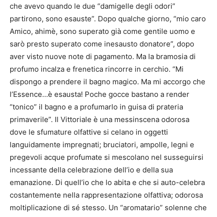
che avevo quando le due “damigelle degli odori”
partirono, sono esauste”. Dopo qualche giorno, “mio caro
Amico, ahimè, sono superato già come gentile uomo e
sarò presto superato come inesausto donatore”, dopo
aver visto nuove note di pagamento. Ma la bramosia di
profumo incalza e frenetica rincorre in cerchio. “Mi
dispongo a prendere il bagno magico. Ma mi accorgo che
l’Essence…è esausta! Poche gocce bastano a render
“tonico” il bagno e a profumarlo in guisa di prateria
primaverile”. Il Vittoriale è una messinscena odorosa
dove le sfumature olfattive si celano in oggetti
languidamente impregnati; bruciatori, ampolle, legni e
pregevoli acque profumate si mescolano nel susseguirsi
incessante della celebrazione dell’io e della sua
emanazione. Di quell’io che lo abita e che si auto-celebra
costantemente nella rappresentazione olfattiva; odorosa
moltiplicazione di sé stesso. Un “aromatario” solenne che