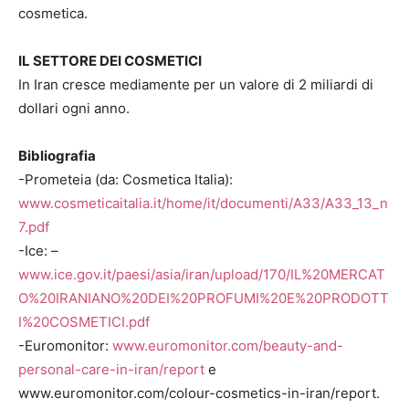
cosmetica.
IL SETTORE DEI COSMETICI
In Iran cresce mediamente per un valore di 2 miliardi di
dollari ogni anno.
Bibliografia
-Prometeia (da: Cosmetica Italia):
www.cosmeticaitalia.it/home/it/documenti/A33/A33_13_n
7.pdf
-Ice: –
www.ice.gov.it/paesi/asia/iran/upload/170/IL%20MERCAT
O%20IRANIANO%20DEI%20PROFUMI%20E%20PRODOTT
I%20COSMETICI.pdf
-Euromonitor:
www.euromonitor.com/beauty-and-
personal-care-in-iran/report
e
www.euromonitor.com/colour-cosmetics-in-iran/report.