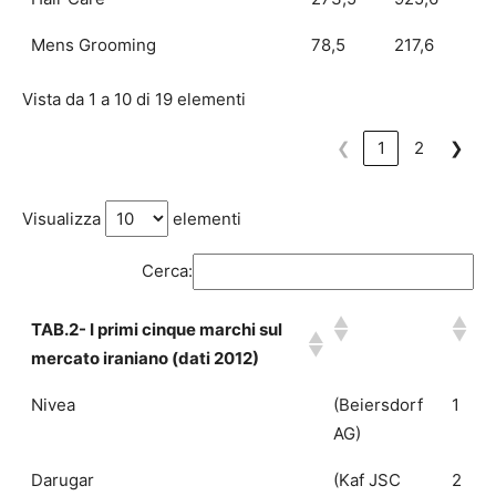
Mens Grooming
78,5
217,6
Vista da 1 a 10 di 19 elementi
❮
1
2
❯
Visualizza
elementi
Cerca:
TAB.2- I primi cinque marchi sul
mercato iraniano (dati 2012)
Nivea
(Beiersdorf
1
AG)
Darugar
(Kaf JSC 
2