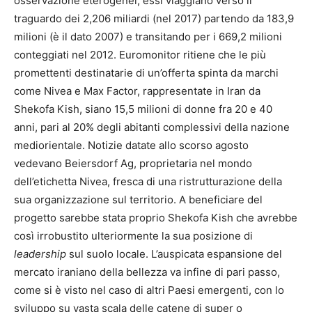
osservazione eterogenei, essi viaggiano verso il
traguardo dei 2,206 miliardi (nel 2017) partendo da 183,9
milioni (è il dato 2007) e transitando per i 669,2 milioni
conteggiati nel 2012. Euromonitor ritiene che le più
promettenti destinatarie di un’offerta spinta da marchi
come Nivea e Max Factor, rappresentate in Iran da
Shekofa Kish, siano 15,5 milioni di donne fra 20 e 40
anni, pari al 20% degli abitanti complessivi della nazione
mediorientale. Notizie datate allo scorso agosto
vedevano Beiersdorf Ag, proprietaria nel mondo
dell’etichetta Nivea, fresca di una ristrutturazione della
sua organizzazione sul territorio. A beneficiare del
progetto sarebbe stata proprio Shekofa Kish che avrebbe
così irrobustito ulteriormente la sua posizione di
leadership
sul suolo locale. L’auspicata espansione del
mercato iraniano della bellezza va infine di pari passo,
come si è visto nel caso di altri Paesi emergenti, con lo
sviluppo su vasta scala delle catene di super o