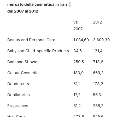
mercato della cosmetica in Iran
dal 2007 al 2012
val.
2012
2007
Beauty and Personal Care
1.084,60
3.600,30
Baby and Child-specific Products
34,6
131,4
Bath and Shower
259,5
713,6
Colour Cosmetics
183,9
669,2
Deodorants
51,1
173,2
Depilatories
17,2
56,3
Fragrances
61,2
288,2
Hair Care
273,5
925,6