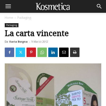
Home
Packaging
Packaging
La carta vincente
Da
Ilaria Borgna
-
9 Marzo 2012