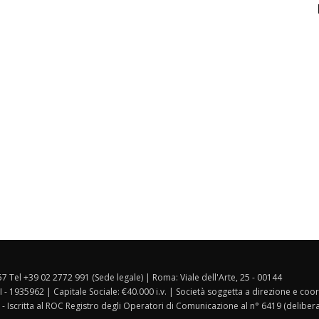
157 Tel +39 02 2772 991 (Sede legale) | Roma: Viale dell'Arte, 25 - 00144
I - 1935962 | Capitale Sociale: €40.000 i.v. | Società soggetta a direzione e co
 - Iscritta al ROC Registro degli Operatori di Comunicazione al n° 6419 (deliber