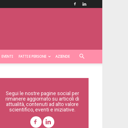
EVENTI
FATTI E PERSONE
AZIENDE
Segui le nostre pagine social per
rimanere aggiornato su articoli di
attualità, contenuti ad alto valore
scientifico, eventi e iniziative.