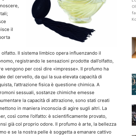
onoscere,
Ol
fa
tali;
Ko
isce
isce il
porta
fatto. Il sistema limbico opera influenzando il
nomo, registrando le sensazioni prodotte dall’olfatto,
re vengono per così dire «impresse». Il profumo ha
e del cervello, da qui la sua elevata capacità di
ista, l’attrazione fisica è questione chimica. A
i feromoni sessuali, sostanze chimiche emesse
 aumentare la capacità di attrazione, sono stati creati
ttono in maniera inconscia di agire sugli altri. La
ner, così come l’olfatto: è scientificamente provato,
sensi già col proprio odore. Il profumo è arte, la bellezza
o e se la nostra pelle è soggetta a emanare cattivo