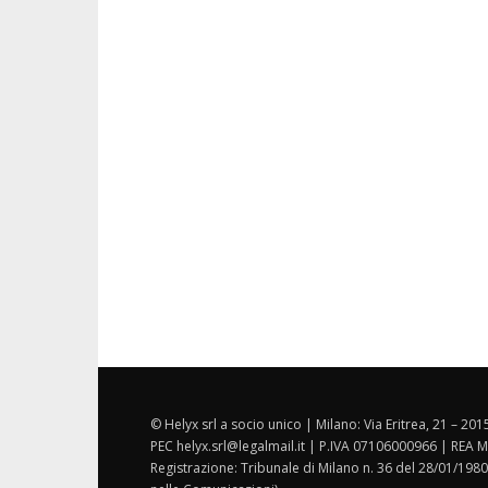
© Helyx srl a socio unico | Milano: Via Eritrea, 21 – 20
PEC helyx.srl@legalmail.it | P.IVA 07106000966 | REA M
Registrazione: Tribunale di Milano n. 36 del 28/01/1980