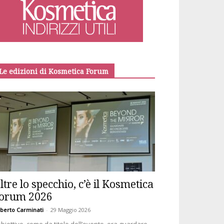
Le edizioni di Kosmetica Forum
ltre lo specchio, c’è il Kosmetica
orum 2026
berto Carminati
-
29 Maggio 2026
obiettivo, come da titolo dell’evento, era guardare