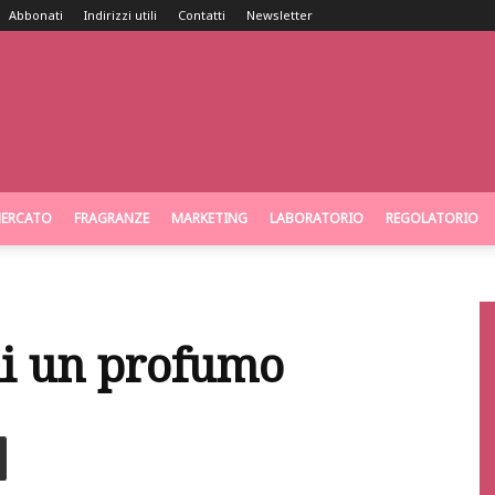
Abbonati
Indirizzi utili
Contatti
Newsletter
ERCATO
FRAGRANZE
MARKETING
LABORATORIO
REGOLATORIO
di un profumo