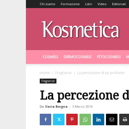
Chi siamo
Formazione
Libri
Video
Editoriali
Kosmetica
COSMESI
DERMOCOSMESI
FITOCOSMESI
M
Home
Fragranze
La percezione di un profumo
Fragranze
La percezione 
Da
Ilaria Borgna
-
5 Marzo 2014