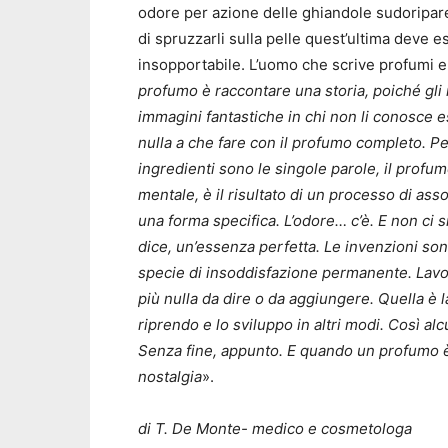
odore per azione delle ghiandole sudoripare 
di spruzzarli sulla pelle quest’ultima deve es
insopportabile. L’uomo che scrive profumi 
profumo è raccontare una storia, poiché gl
immagini fantastiche in chi non li conosce
nulla a che fare con il profumo completo. Per
ingredienti sono le singole parole, il profum
mentale, è il risultato di un processo di asso
una forma specifica. L’odore… c’è. E non ci s
dice, un’essenza perfetta. Le invenzioni so
specie di insoddisfazione permanente. Lavo
più nulla da dire o da aggiungere. Quella è 
riprendo e lo sviluppo in altri modi. Così al
Senza fine, appunto. E quando un profumo è
nostalgia
».
di T. De Monte- medico e cosmetologa