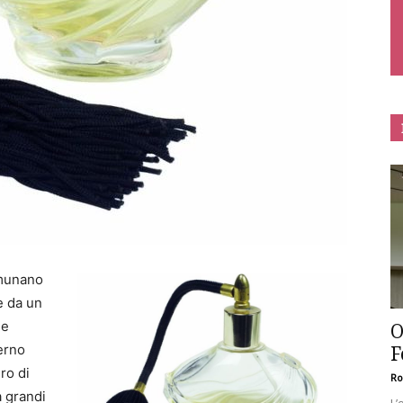
omunano
e da un
 e
O
F
erno
ro di
Ro
a grandi
L’