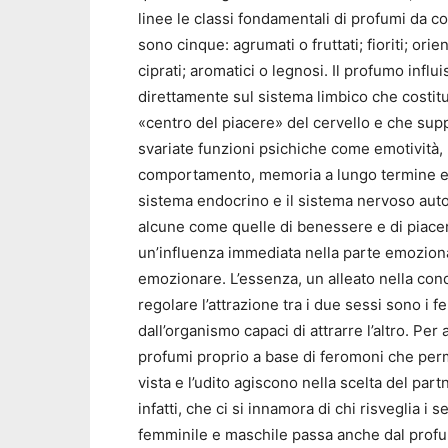
linee le classi fondamentali di profumi da c
sono cinque: agrumati o fruttati; fioriti; orien
ciprati; aromatici o legnosi. Il profumo influ
direttamente sul sistema limbico che costitu
«centro del piacere» del cervello e che sup
svariate funzioni psichiche come emotività,
comportamento, memoria a lungo termine e ol
sistema endocrino e il sistema nervoso auto
alcune come quelle di benessere e di piace
un’influenza immediata nella parte emozional
emozionare. L’essenza, un alleato nella conqu
regolare l’attrazione tra i due sessi sono 
dall’organismo capaci di attrarre l’altro. Per
profumi proprio a base di feromoni che perme
vista e l’udito agiscono nella scelta del part
infatti, che ci si innamora di chi risveglia i 
femminile e maschile passa anche dal profum