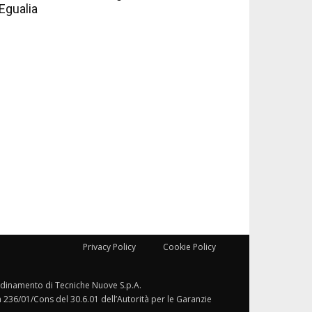
Egualia
Privacy Policy
Cookie Policy
ordinamento di Tecniche Nuove S.p.A.
a 236/01/Cons del 30.6.01 dell’Autorità per le Garanzie