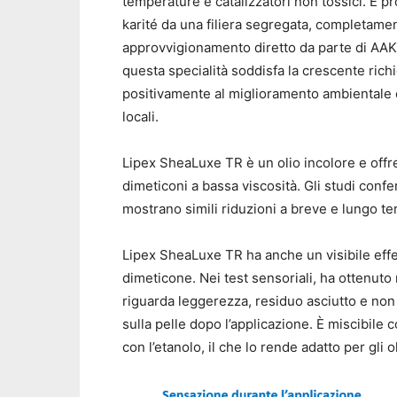
temperature e catalizzatori non tossici. È p
karité da una filiera segregata, completamen
approvvigionamento diretto da parte di AAK 
questa specialità soddisfa la crescente rich
positivamente al miglioramento ambientale 
locali.
Lipex SheaLuxe TR è un olio incolore e offre
dimeticoni a bassa viscosità. Gli studi co
mostrano simili riduzioni a breve e lungo t
Lipex SheaLuxe TR ha anche un visibile effet
dimeticone. Nei test sensoriali, ha ottenuto
riguarda leggerezza, residuo asciutto e non
sulla pelle dopo l’applicazione. È miscibile c
con l’etanolo, il che lo rende adatto per gli ol