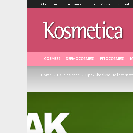
Chi siamo
Formazione
Libri
Video
Editoriali
Kosmetica
COSMESI
DERMOCOSMESI
FITOCOSMESI
M
Home
Dalle aziende
Lipex Shealuxe TR: l’alternati