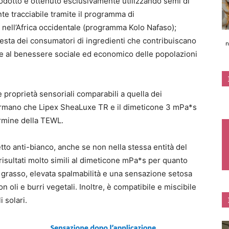
rodotto e ottenuto esclusivamente utilizzando semi di
te tracciabile tramite il programma di
nell’Africa occidentale (programma Kolo Nafaso);
iesta dei consumatori di ingredienti che contribuiscano
n
e al benessere sociale ed economico delle popolazioni
 proprietà sensoriali comparabili a quella dei
nfermano che Lipex SheaLuxe TR e il dimeticone 3 mPa*s
ermine della TEWL.
to anti-bianco, anche se non nella stessa entità del
 risultati molto simili al dimeticone mPa*s per quanto
 grasso, elevata spalmabilità e una sensazione setosa
on oli e burri vegetali. Inoltre, è compatibile e miscibile
i solari.