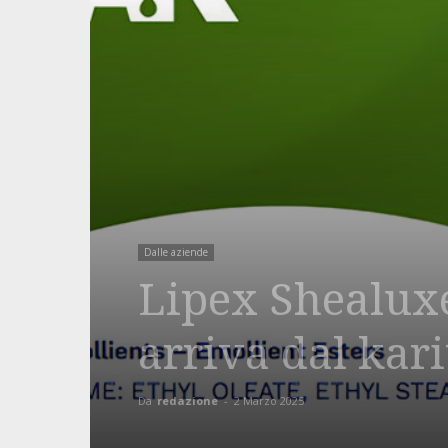
Dalle aziende
Lipex Shealuxe 
arriva dal kari
Da
redazione
-
2 Marzo 2025