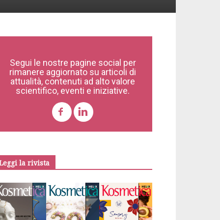
Segui le nostre pagine social per
rimanere aggiornato su articoli di
attualità, contenuti ad alto valore
scientifico, eventi e iniziative.
Leggi la rivista