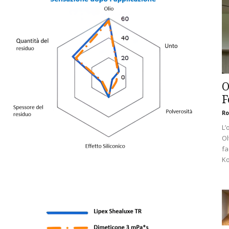
O
F
Ro
L’
Ol
fa
Ko