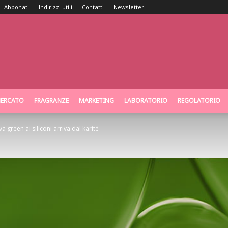
Abbonati
Indirizzi utili
Contatti
Newsletter
ERCATO
FRAGRANZE
MARKETING
LABORATORIO
REGOLATORIO
va green ai siliconi arriva dal karité