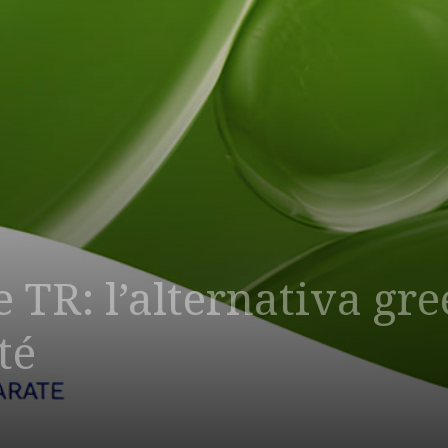
TR: l’alternativa gree
té