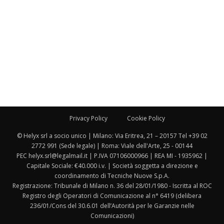
Privacy Policy
Cookie Policy
© Helyx srl a socio unico | Milano: Via Eritrea, 21 – 20157 Tel +39 02
2772 991 (Sede legale) | Roma: Viale dell'Arte, 25 - 00144
PEC helyx.srl@legalmail.it | P.IVA 07106000966 | REA MI - 1935962 |
Capitale Sociale: €40.000 i.v. | Società soggetta a direzione e
coordinamento di Tecniche Nuove S.p.A.
Registrazione: Tribunale di Milano n. 36 del 28/01/1980 - Iscritta al ROC
Registro degli Operatori di Comunicazione al n° 6419 (delibera
236/01/Cons del 30.6.01 dell’Autorità per le Garanzie nelle
Comunicazioni)