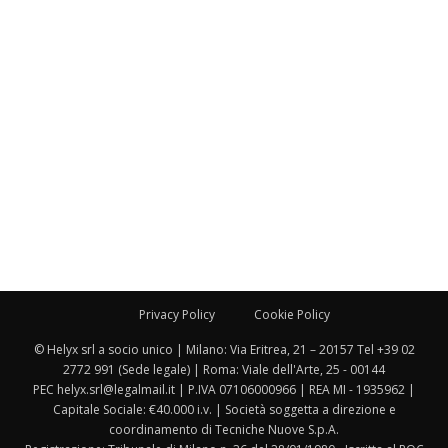
Privacy Policy
Cookie Policy
© Helyx srl a socio unico | Milano: Via Eritrea, 21 – 20157 Tel +39 02
2772 991 (Sede legale) | Roma: Viale dell'Arte, 25 - 00144
PEC helyx.srl@legalmail.it | P.IVA 07106000966 | REA MI - 1935962 |
Capitale Sociale: €40.000 i.v. | Società soggetta a direzione e
coordinamento di Tecniche Nuove S.p.A.