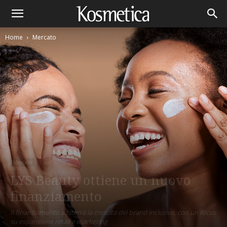
Home
Mercato
Mercato
LYS Beauty ottiene un nuovo
finanziamento
Il finanziamento sosterrà la crescita del brand inclusivo, con un focus
su espansione retail e marketing