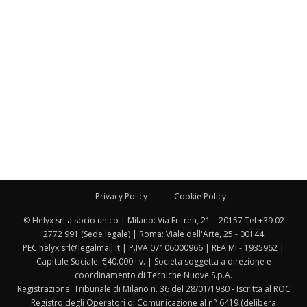
Privacy Policy
Cookie Policy
© Helyx srl a socio unico | Milano: Via Eritrea, 21 – 20157 Tel +39 02
2772 991 (Sede legale) | Roma: Viale dell'Arte, 25 - 00144
PEC helyx.srl@legalmail.it | P.IVA 07106000966 | REA MI - 1935962 |
Capitale Sociale: €40.000 i.v. | Società soggetta a direzione e
coordinamento di Tecniche Nuove S.p.A.
Registrazione: Tribunale di Milano n. 36 del 28/01/1980 - Iscritta al ROC
Registro degli Operatori di Comunicazione al n° 6419 (delibera