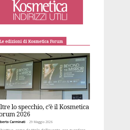
Le edizioni di Kosmetica Forum
ltre lo specchio, c’è il Kosmetica
orum 2026
berto Carminati
-
29 Maggio 2026
obiettivo, come da titolo dell’evento, era guardare