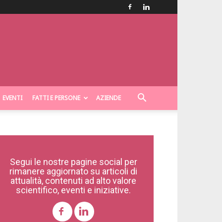
EVENTI
FATTI E PERSONE
AZIENDE
Segui le nostre pagine social per
rimanere aggiornato su articoli di
attualità, contenuti ad alto valore
scientifico, eventi e iniziative.