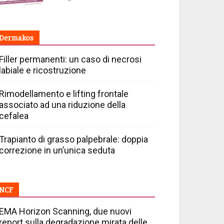
Dermakos
Filler permanenti: un caso di necrosi
labiale e ricostruzione
Rimodellamento e lifting frontale
associato ad una riduzione della
cefalea
Trapianto di grasso palpebrale: doppia
correzione in un’unica seduta
NCF
EMA Horizon Scanning, due nuovi
report sulla degradazione mirata delle