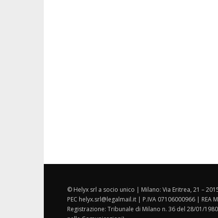
© Helyx srl a socio unico | Milano: Via Eritrea, 21 – 20
PEC helyx.srl@legalmail.it | P.IVA 07106000966 | REA M
Registrazione: Tribunale di Milano n. 36 del 28/01/1980