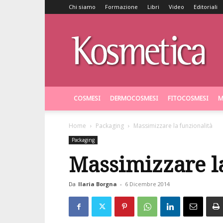
Chi siamo
Formazione
Libri
Video
Editoriali
Kosmetica
COSMESI
DERMOCOSMESI
FITOCOSMESI
M
Home
Packaging
Massimizzare la funzionalità
Packaging
Massimizzare la
Da
Ilaria Borgna
-
6 Dicembre 2014