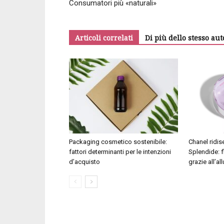
Consumatori più «naturali»
Articoli correlati
Di più dello stesso aut
Packaging cosmetico sostenibile:
Chanel ridi
fattori determinanti per le intenzioni
Splendide: f
d’acquisto
grazie all’al