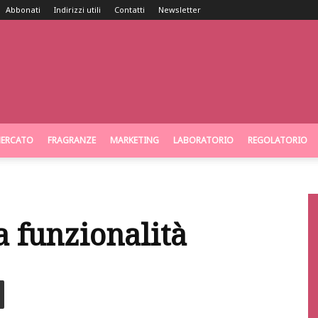
Abbonati
Indirizzi utili
Contatti
Newsletter
ERCATO
FRAGRANZE
MARKETING
LABORATORIO
REGOLATORIO
 funzionalità