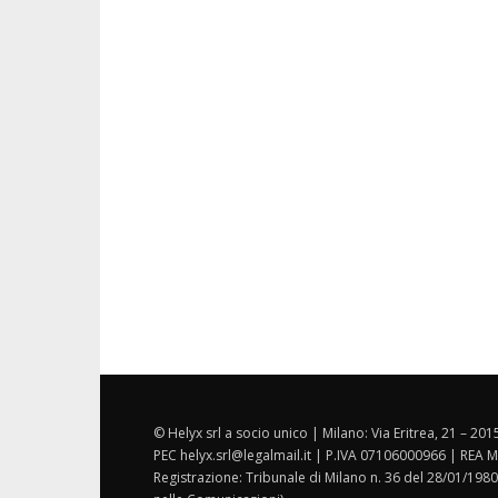
© Helyx srl a socio unico | Milano: Via Eritrea, 21 – 20
PEC helyx.srl@legalmail.it | P.IVA 07106000966 | REA M
Registrazione: Tribunale di Milano n. 36 del 28/01/1980