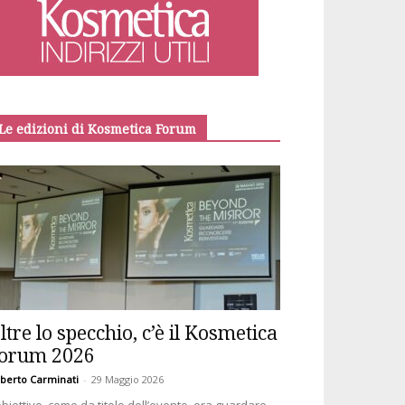
Le edizioni di Kosmetica Forum
ltre lo specchio, c’è il Kosmetica
orum 2026
berto Carminati
-
29 Maggio 2026
obiettivo, come da titolo dell’evento, era guardare