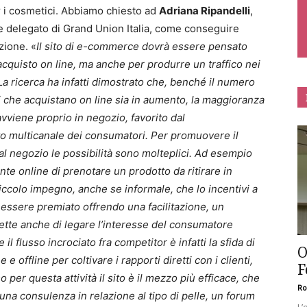
r i cosmetici. Abbiamo chiesto ad
Adriana Ripandelli
,
 delegato di Grand Union Italia, come conseguire
zione. «
Il sito di e-commerce dovrà essere pensato
acquisto on line, ma anche per produrre un traffico nei
La ricerca ha infatti dimostrato che, benché il numero
 che acquistano on line sia in aumento, la maggioranza
avviene proprio in negozio, favorito dal
 multicanale dei consumatori. Per promuovere il
 al negozio le possibilità sono molteplici. Ad esempio
ente online di prenotare un prodotto da ritirare in
iccolo impegno, anche se informale, che lo incentivi a
 essere premiato offrendo una facilitazione, un
mette anche di legare l’interesse del consumatore
il flusso incrociato fra competitor è infatti la sfida di
O
 e offline per coltivare i rapporti diretti con i clienti,
F
 per questa attività il sito è il mezzo più efficace, che
Ro
una consulenza in relazione al tipo di pelle, un forum
L’