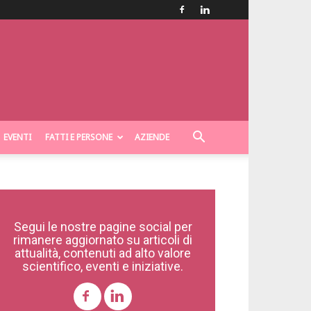
EVENTI
FATTI E PERSONE
AZIENDE
Segui le nostre pagine social per
rimanere aggiornato su articoli di
attualità, contenuti ad alto valore
scientifico, eventi e iniziative.