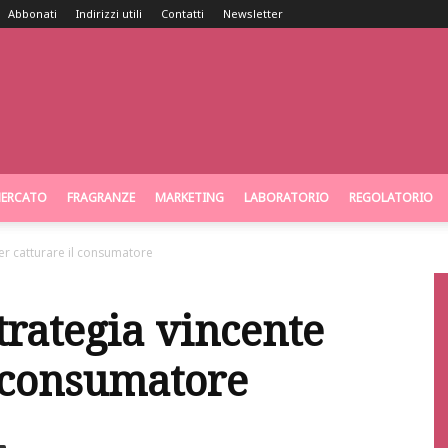
Abbonati
Indirizzi utili
Contatti
Newsletter
ERCATO
FRAGRANZE
MARKETING
LABORATORIO
REGOLATORIO
per catturare il consumatore
trategia vincente
l consumatore