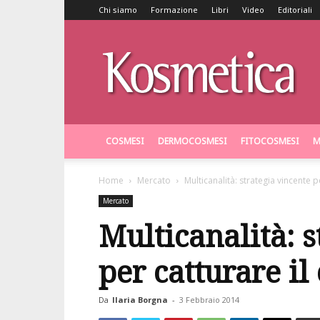
Chi siamo
Formazione
Libri
Video
Editoriali
Kosmetica
COSMESI
DERMOCOSMESI
FITOCOSMESI
M
Home
Mercato
Multicanalità: strategia vincente 
Mercato
Multicanalità: s
per catturare i
Da
Ilaria Borgna
-
3 Febbraio 2014