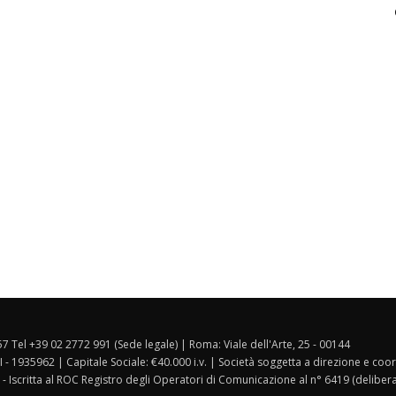
157 Tel +39 02 2772 991 (Sede legale) | Roma: Viale dell'Arte, 25 - 00144
I - 1935962 | Capitale Sociale: €40.000 i.v. | Società soggetta a direzione e co
 - Iscritta al ROC Registro degli Operatori di Comunicazione al n° 6419 (deliber