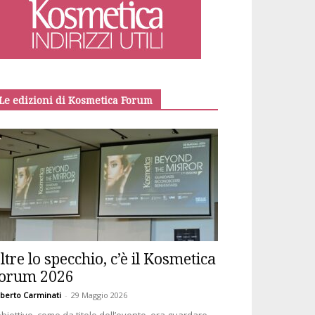
Le edizioni di Kosmetica Forum
ltre lo specchio, c’è il Kosmetica
orum 2026
berto Carminati
-
29 Maggio 2026
obiettivo, come da titolo dell’evento, era guardare