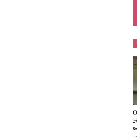
O
F
Ro
L’