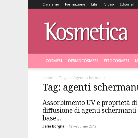
Chi siamo
Formazione
Libri
Video
Editoriali
Kosmetica
COSMESI
DERMOCOSMESI
FITOCOSMESI
M
Home
Tags
Agenti schermanti
Tag: agenti scherman
Assorbimento UV e proprietà di
diffusione di agenti schermanti
base...
Ilaria Borgna
-
12 Febbraio 2012