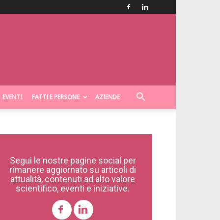
EVENTI
FATTI E PERSONE
AZIENDE
Segui le nostre pagine social per
rimanere aggiornato su articoli di
attualità, contenuti ad alto valore
scientifico, eventi e iniziative.