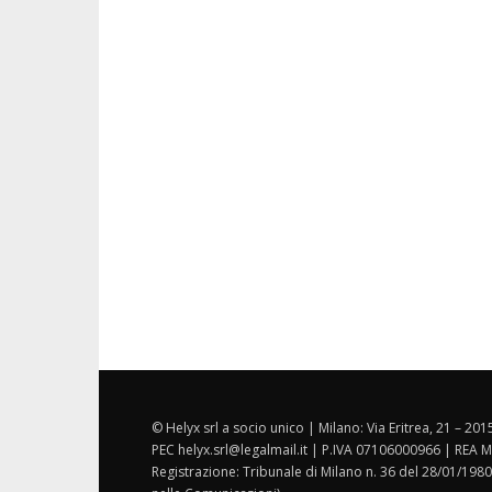
© Helyx srl a socio unico | Milano: Via Eritrea, 21 – 20
PEC helyx.srl@legalmail.it | P.IVA 07106000966 | REA M
Registrazione: Tribunale di Milano n. 36 del 28/01/1980