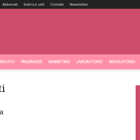
Abbonati
Indirizzi utili
Contatti
Newsletter
ERCATO
FRAGRANZE
MARKETING
LABORATORIO
REGOLATORIO
ti
 a