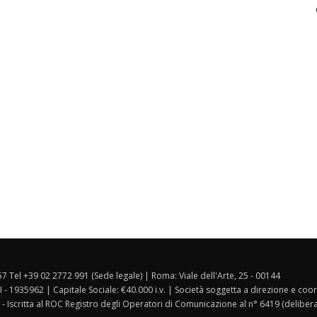
157 Tel +39 02 2772 991 (Sede legale) | Roma: Viale dell'Arte, 25 - 00144
I - 1935962 | Capitale Sociale: €40.000 i.v. | Società soggetta a direzione e co
 - Iscritta al ROC Registro degli Operatori di Comunicazione al n° 6419 (deliber