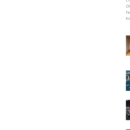
Ol
fa
Ko