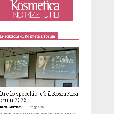
Le edizioni di Kosmetica Forum
ltre lo specchio, c’è il Kosmetica
orum 2026
berto Carminati
-
29 Maggio 2026
obiettivo, come da titolo dell’evento, era guardare