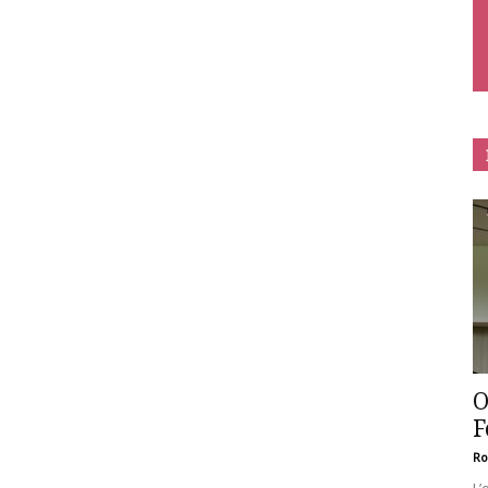
O
F
Ro
L’