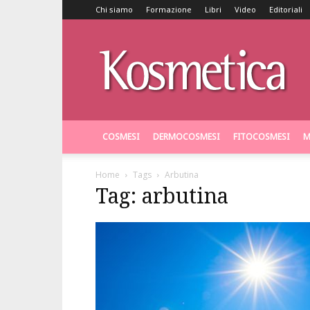
Chi siamo
Formazione
Libri
Video
Editoriali
Kosmetica
COSMESI
DERMOCOSMESI
FITOCOSMESI
M
Home
Tags
Arbutina
Tag: arbutina