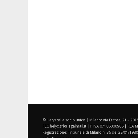
© Helyx srl a socio unico | Milano: Via Eritrea, 21 – 20
PEC helyx.srl@legalmail.it | P.IVA 07106000966 | REA M
Registrazione: Tribunale di Milano n. 36 del 28/01/1980