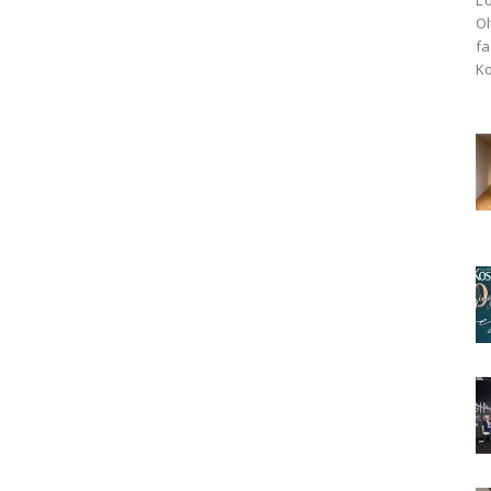
Ol
fa
Ko