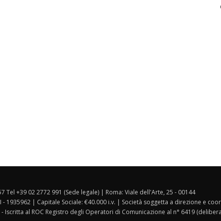
157 Tel +39 02 2772 991 (Sede legale) | Roma: Viale dell'Arte, 25 - 00144
I - 1935962 | Capitale Sociale: €40.000 i.v. | Società soggetta a direzione e co
 - Iscritta al ROC Registro degli Operatori di Comunicazione al n° 6419 (deliber