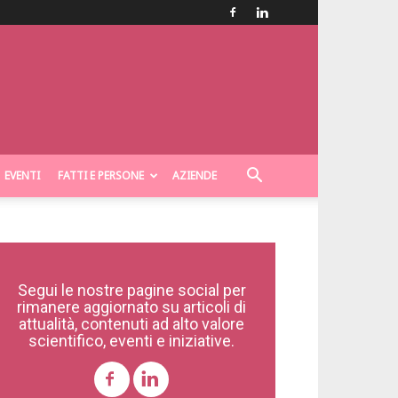
EVENTI
FATTI E PERSONE
AZIENDE
Segui le nostre pagine social per
rimanere aggiornato su articoli di
attualità, contenuti ad alto valore
scientifico, eventi e iniziative.