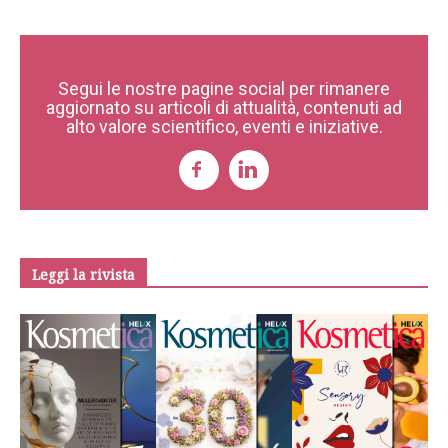
Segui le nostre pagine social per rimanere
aggiornato su articoli di attualità, contenuti ad
alto valore scientifico, eventi e iniziative.
Leggi la rivista