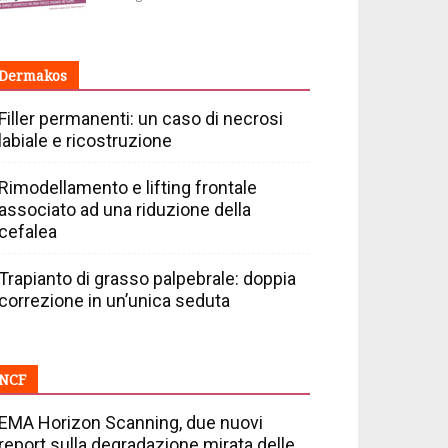
Dermakos
Filler permanenti: un caso di necrosi
labiale e ricostruzione
Rimodellamento e lifting frontale
associato ad una riduzione della
cefalea
Trapianto di grasso palpebrale: doppia
correzione in un’unica seduta
NCF
EMA Horizon Scanning, due nuovi
report sulla degradazione mirata delle