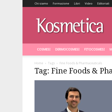
Chi siamo
Formazione
Libri
Video
Editoriali
Kosmetica
COSMESI
DERMOCOSMESI
FITOCOSMESI
M
Home
Tags
Fine Foods & Pharmaceuticals
Tag: Fine Foods & Ph