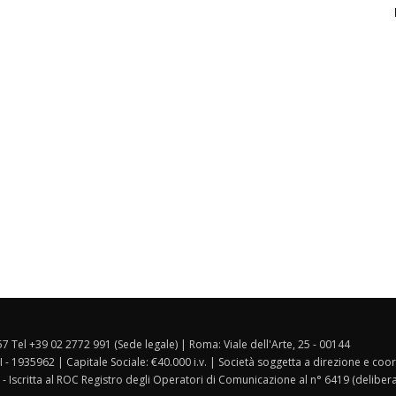
157 Tel +39 02 2772 991 (Sede legale) | Roma: Viale dell'Arte, 25 - 00144
I - 1935962 | Capitale Sociale: €40.000 i.v. | Società soggetta a direzione e co
 - Iscritta al ROC Registro degli Operatori di Comunicazione al n° 6419 (deliber