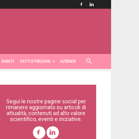
EVENTI
FATTI E PERSONE
AZIENDE
Segui le nostre pagine social per
rimanere aggiornato su articoli di
attualità, contenuti ad alto valore
scientifico, eventi e iniziative.