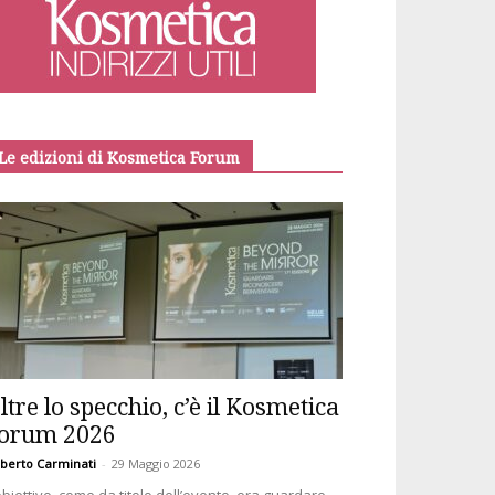
Le edizioni di Kosmetica Forum
ltre lo specchio, c’è il Kosmetica
orum 2026
berto Carminati
-
29 Maggio 2026
obiettivo, come da titolo dell’evento, era guardare