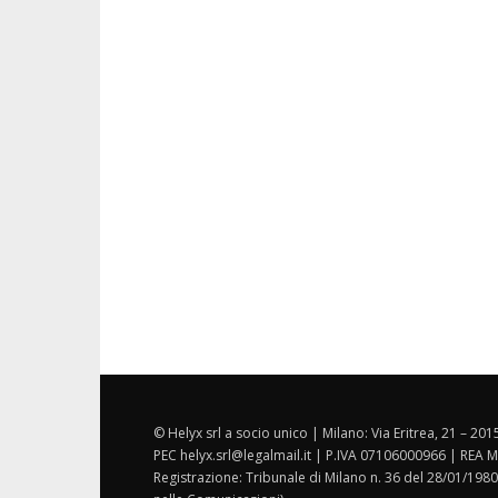
© Helyx srl a socio unico | Milano: Via Eritrea, 21 – 20
PEC helyx.srl@legalmail.it | P.IVA 07106000966 | REA M
Registrazione: Tribunale di Milano n. 36 del 28/01/1980