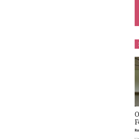
O
F
Ro
L’