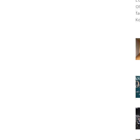
Ol
fa
Ko