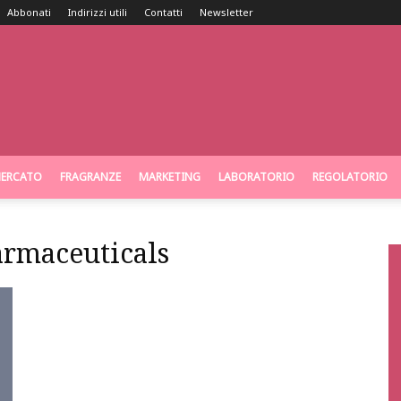
Abbonati
Indirizzi utili
Contatti
Newsletter
ERCATO
FRAGRANZE
MARKETING
LABORATORIO
REGOLATORIO
armaceuticals