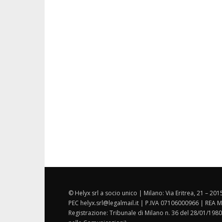
© Helyx srl a socio unico | Milano: Via Eritrea, 21 – 20
PEC helyx.srl@legalmail.it | P.IVA 07106000966 | REA M
Registrazione: Tribunale di Milano n. 36 del 28/01/1980