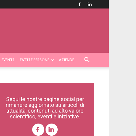
EVENTI
FATTI E PERSONE
AZIENDE
Segui le nostre pagine social per
rimanere aggiornato su articoli di
attualità, contenuti ad alto valore
scientifico, eventi e iniziative.