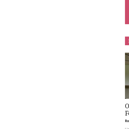
O
F
Ro
L’