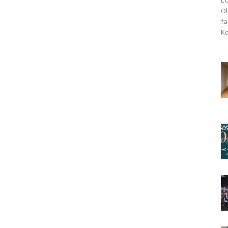
Ol
fa
Ko