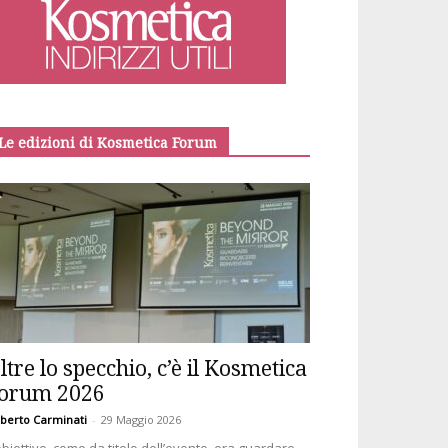
Le edizioni di Kosmetica Forum
ltre lo specchio, c’è il Kosmetica
orum 2026
berto Carminati
-
29 Maggio 2026
obiettivo, come da titolo dell’evento, era guardare