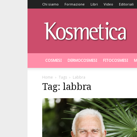
Chi siamo
Formazione
Libri
Video
Editoriali
Kosmetica
COSMESI
DERMOCOSMESI
FITOCOSMESI
M
Home
Tags
Labbra
Tag: labbra