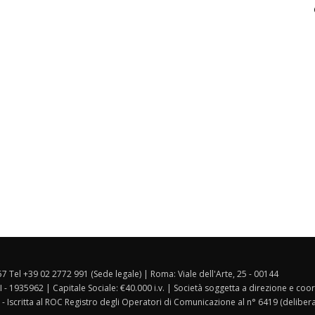
157 Tel +39 02 2772 991 (Sede legale) | Roma: Viale dell'Arte, 25 - 00144
I - 1935962 | Capitale Sociale: €40.000 i.v. | Società soggetta a direzione e co
 - Iscritta al ROC Registro degli Operatori di Comunicazione al n° 6419 (deliber