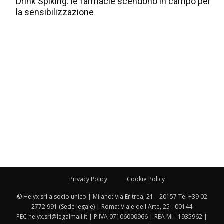
Drink Spiking: le farmacie scendono in campo per
la sensibilizzazione
Privacy Policy
Cookie Policy
© Helyx srl a socio unico | Milano: Via Eritrea, 21 – 20157 Tel +39 02
2772 991 (Sede legale) | Roma: Viale dell'Arte, 25 - 00144
PEC helyx.srl@legalmail.it | P.IVA 07106000966 | REA MI - 1935962 |