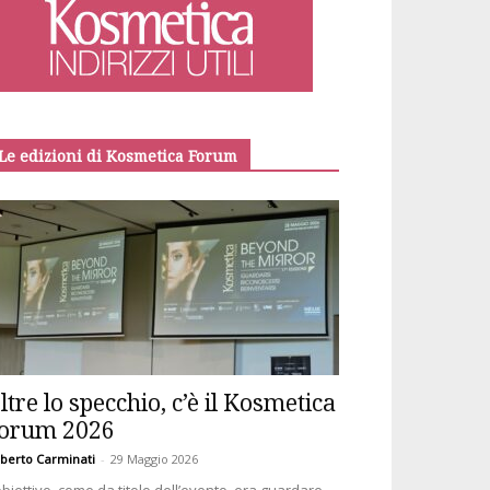
Le edizioni di Kosmetica Forum
ltre lo specchio, c’è il Kosmetica
orum 2026
berto Carminati
-
29 Maggio 2026
obiettivo, come da titolo dell’evento, era guardare