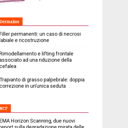
Dermakos
Filler permanenti: un caso di necrosi
labiale e ricostruzione
Rimodellamento e lifting frontale
associato ad una riduzione della
cefalea
Trapianto di grasso palpebrale: doppia
correzione in un’unica seduta
NCF
EMA Horizon Scanning, due nuovi
report sulla degradazione mirata delle