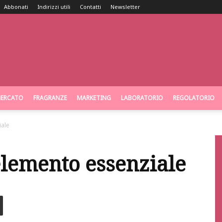
Abbonati
Indirizzi utili
Contatti
Newsletter
ERCATO
FRAGRANZE
MARKETING
LABORATORIO
REGOLATORIO
iale
elemento essenziale