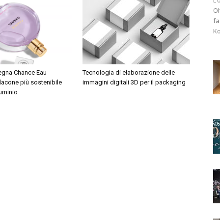
Ol
fa
Ko
segna Chance Eau
Tecnologia di elaborazione delle
lacone più sostenibile
immagini digitali 3D per il packaging
luminio