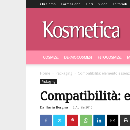
Chi siamo
Formazione
Libri
Video
Editoriali
Kosmetica
COSMESI
DERMOCOSMESI
FITOCOSMESI
M
Home
Packaging
Compatibilità: elemento essenz
Packaging
Compatibilità: 
Da
Ilaria Borgna
-
2 Aprile 2013