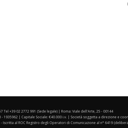
157 Tel +39 02 2772 991 (Sede legale) | Roma: Viale dell'Arte, 25 - 00144
I - 1935962 | Capitale Sociale: €40.000 i.v. | Società soggetta a direzione e co
 - Iscritta al ROC Registro degli Operatori di Comunicazione al n° 6419 (deliber