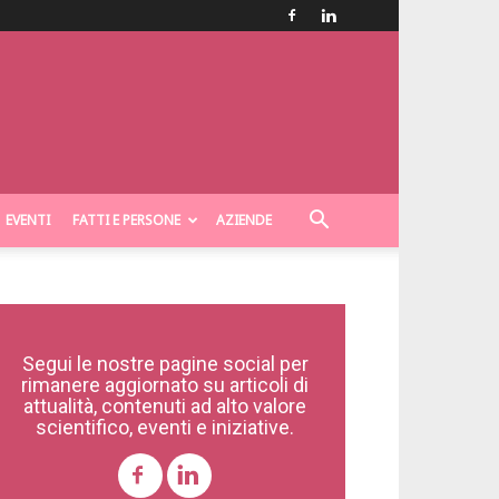
EVENTI
FATTI E PERSONE
AZIENDE
Segui le nostre pagine social per
rimanere aggiornato su articoli di
attualità, contenuti ad alto valore
scientifico, eventi e iniziative.