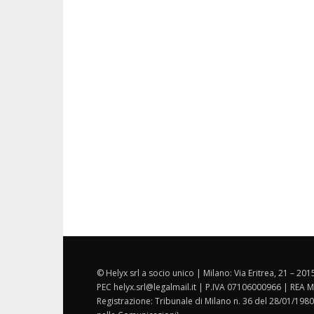
© Helyx srl a socio unico | Milano: Via Eritrea, 21 – 20
PEC helyx.srl@legalmail.it | P.IVA 07106000966 | REA M
Registrazione: Tribunale di Milano n. 36 del 28/01/1980