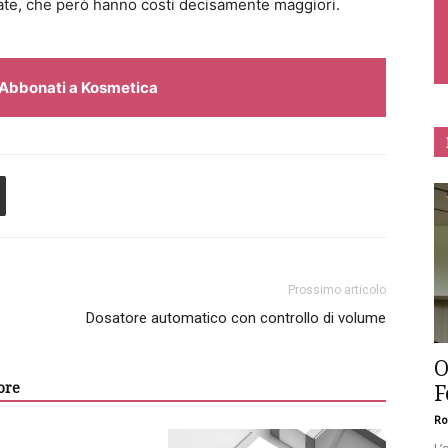
rate, che però hanno costi decisamente maggiori.
Abbonati a Kosmetica
Prossimo articolo
Dosatore automatico con controllo di volume
O
ore
F
Ro
L’