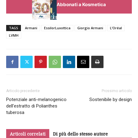
Abbonati a Kosmetica
TAGS
Armani
EssilorLuxottica
Giorgio Armani
L’Oréal
LVMH
Articolo precedente
Prossimo articolo
Potenziale anti-melanogenico
Sostenibile by design
dell’estratto di Polianthes
tuberosa
Articoli correlati
Di più dello stesso autore