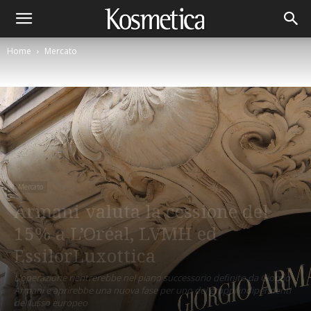
Home
Mercato
Mercato
Armani valuta la cessione del
15% a L’Oréal, LVMH ed
EssilorLuxottica
L’operazione rientrerebbe nel piano successorio definito da Giorgio
Armani e aprirebbe una nuova fase per uno dei gruppi indipendenti
del lusso europeo