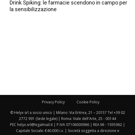
Drink Spiking: le farmacie scendono in campo per
la sensibilizzazione
Privacy Policy
Cookie Policy
© Helyx srl a socio unico | Milano: Via Eritrea, 21 – 20157 Tel +39 02
2772 991 (Sede legale) | Roma: Viale dell'Arte, 25 - 00144
PEC helyx.srl@legalmail.it | P.IVA 07106000966 | REA MI - 1935962 |
Capitale Sociale: €40.000 i.v. | Società soggetta a direzione e