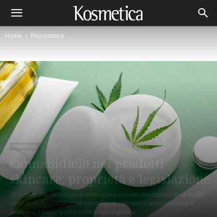
Home
Fitocosmesi
Fitocosmesi
Cannabidiolo nei prodotti
skincare: proprietà e legislazione
Una revisione sintetizza la letteratura attuale che esplora il ruolo del
cannabidiolo (CBD) come ingrediente cosmetico antiossidante e
lenitivo e il suo impatto sulla salute cutanea