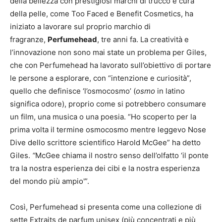
della bellezza con prestigiosi marchi di trucco e cura
della pelle, come Too Faced e Benefit Cosmetics, ha
iniziato a lavorare sul proprio marchio di
fragranze,
Perfumehead
, tre anni fa. La creatività e
l’innovazione non sono mai state un problema per Giles,
che con Perfumehead ha lavorato sull’obiettivo di portare
le persone a esplorare, con “intenzione e curiosità”,
quello che definisce ‘l’osmocosmo’ (
osmo
in latino
significa odore), proprio come si potrebbero consumare
un film, una musica o una poesia. “Ho scoperto per la
prima volta il termine osmocosmo mentre leggevo Nose
Dive dello scrittore scientifico Harold McGee” ha detto
Giles.
“
McGee chiama il nostro senso dell’olfatto ‘il ponte
tra la nostra esperienza dei cibi e la nostra esperienza
del mondo più ampio'”.
Così, Perfumehead si presenta come una collezione di
sette Extraits de parfum unisex (più concentrati e più