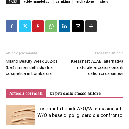
TAGS
acido mandelico
carnitina
efoliazione
siero
Articolo precedente
Prossimo articolo
Milano Beauty Week 2024: i
Kerashaft ALAB, alternativa
(bei) numeri dell’industria
naturale ai condizionanti
cosmetica in Lombardia
cationici da sintesi
Articoli correlati
Di più dello stesso autore
Fondotinta liquidi W/O/W: emulsionanti
W/O a base di poliglicerolo a confronto