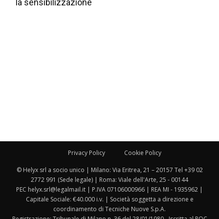
la sensibilizzazione
Privacy Policy
Cookie Policy
© Helyx srl a socio unico | Milano: Via Eritrea, 21 – 20157 Tel +39 02
2772 991 (Sede legale) | Roma: Viale dell'Arte, 25 - 00144
PEC helyx.srl@legalmail.it | P.IVA 07106000966 | REA MI - 1935962 |
Capitale Sociale: €40.000 i.v. | Società soggetta a direzione e
coordinamento di Tecniche Nuove S.p.A.
Registrazione: Tribunale di Milano n. 36 del 28/01/1980 - Iscritta al ROC