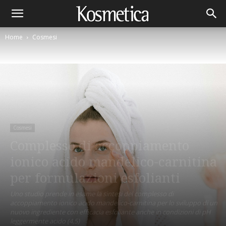
Home
Cosmesi
Cosmesi
Complesso di accoppiamento
ionico acido mandelico-carnitina
per formulazioni esfolianti
Uno studio prende in esame la sintesi del complesso di
accoppiamento ionico acido mandelico-carnitina per lo sviluppo di un
nuovo ingrediente con efficacia esfoliante anche in condizioni di pH
leggermente acido (4,5)