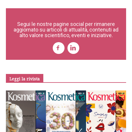
Segui le nostre pagine social per rimanere
aggiornato su articoli di attualità, contenuti ad
alto valore scientifico, eventi e iniziative.
Leggi la rivista