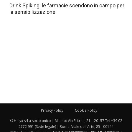
Drink Spiking: le farmacie scendono in campo per
la sensibilizzazione
Privacy Policy
Cookie Policy
© Helyx srl a socio unico | Milano: Via Eritrea, 21 – 20157 Tel +39 02
2772 991 (Sede legale) | Roma: Viale dell'Arte, 25 - 00144