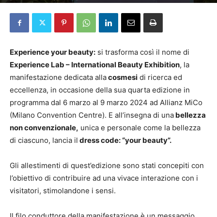
Da
redazione
-
31 Gennaio 2024
Experience your beauty:
si trasforma così il nome di
Experience Lab – International Beauty Exhibition
, la
manifestazione dedicata alla
cosmesi
di ricerca ed
eccellenza, in occasione della sua quarta edizione in
programma dal 6 marzo al 9 marzo 2024 ad Allianz MiCo
(Milano Convention Centre). E all’insegna di una
bellezza
non convenzionale,
unica e personale come la bellezza
di ciascuno, lancia il
dress code: “your beauty”.
Gli allestimenti di quest’edizione sono stati concepiti con
l’obiettivo di contribuire ad una vivace interazione con i
visitatori, stimolandone i sensi.
Il filo conduttore della manifestazione è un messaggio