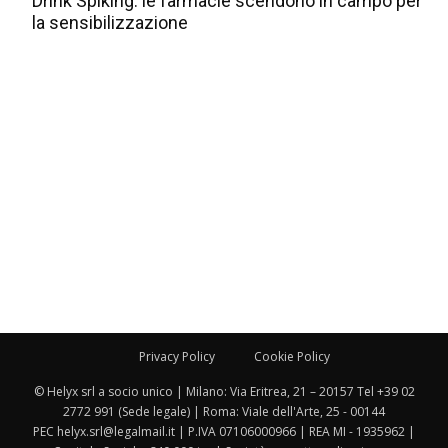
Drink Spiking: le farmacie scendono in campo per
la sensibilizzazione
Privacy Policy
Cookie Policy
© Helyx srl a socio unico | Milano: Via Eritrea, 21 – 20157 Tel +39 02
2772 991 (Sede legale) | Roma: Viale dell'Arte, 25 - 00144
PEC helyx.srl@legalmail.it | P.IVA 07106000966 | REA MI - 1935962 |