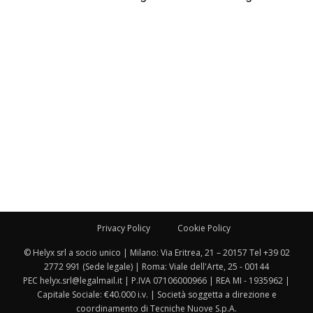
Privacy Policy
Cookie Policy
© Helyx srl a socio unico | Milano: Via Eritrea, 21 – 20157 Tel +39 02
2772 991 (Sede legale) | Roma: Viale dell'Arte, 25 - 00144
PEC helyx.srl@legalmail.it | P.IVA 07106000966 | REA MI - 1935962 |
Capitale Sociale: €40.000 i.v. | Società soggetta a direzione e
coordinamento di Tecniche Nuove S.p.A.