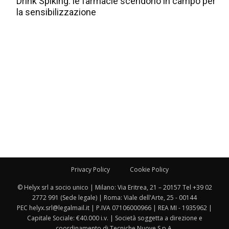
Drink Spiking: le farmacie scendono in campo per
la sensibilizzazione
Privacy Policy
Cookie Policy
© Helyx srl a socio unico | Milano: Via Eritrea, 21 – 20157 Tel +39 02
2772 991 (Sede legale) | Roma: Viale dell'Arte, 25 - 00144
PEC helyx.srl@legalmail.it | P.IVA 07106000966 | REA MI - 1935962 |
Capitale Sociale: €40.000 i.v. | Società soggetta a direzione e
coordinamento di Tecniche Nuove S.p.A.