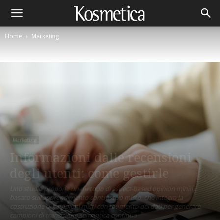
Home
Marketing
Marketing
Informazioni dalle recensioni
degli utenti: come gestirle
Uno studio propone un metodo di aspect-based opinion mining
basato sull’apprendimento contrastivo misto, che integra la
costruzione di campioni misti con l’aumento dei dati per generare
campioni di transizione semantica continua