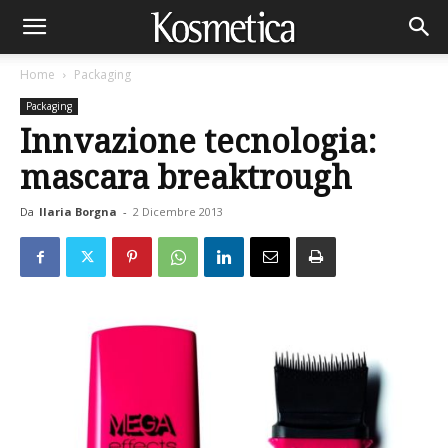
Home
Packaging
Packaging
Innvazione tecnologia:
mascara breaktrough
Da
Ilaria Borgna
-
2 Dicembre 2013