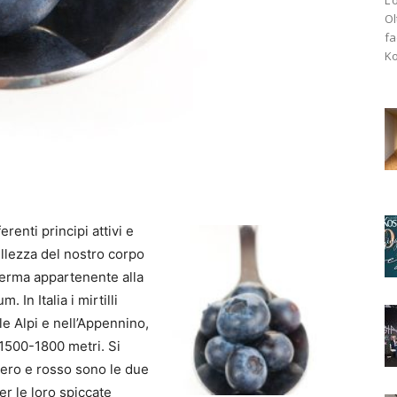
Ol
fa
Ko
erenti principi attivi e
ellezza del nostro corpo
sperma appartenente alla
 In Italia i mirtilli
le Alpi e nell’Appennino,
 1500-1800 metri. Si
nero e rosso sono le due
r le loro spiccate