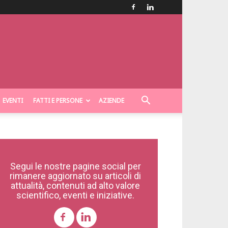
EVENTI
FATTI E PERSONE
AZIENDE
Segui le nostre pagine social per
rimanere aggiornato su articoli di
attualità, contenuti ad alto valore
scientifico, eventi e iniziative.