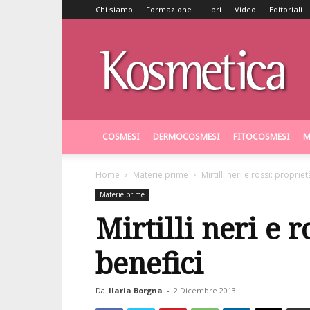
Chi siamo
Formazione
Libri
Video
Editoriali
Kosmetica
COSMESI
DERMOCOSMESI
FITOCOSMESI
M
Home
Materie prime
Mirtilli neri e rossi: proprie
Materie prime
Mirtilli neri e r
benefici
Da
Ilaria Borgna
-
2 Dicembre 2013