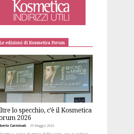
Le edizioni di Kosmetica Forum
ltre lo specchio, c’è il Kosmetica
orum 2026
berto Carminati
-
29 Maggio 2026
obiettivo, come da titolo dell’evento, era guardare