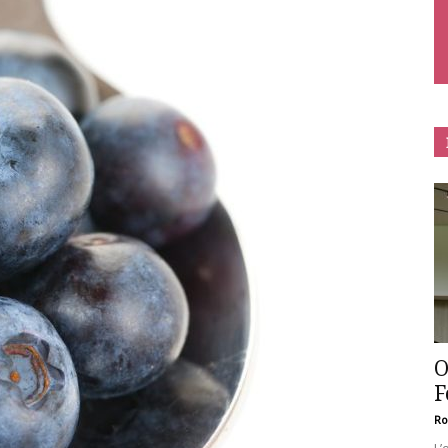
O
F
Ro
L’