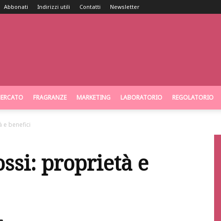
Abbonati
Indirizzi utili
Contatti
Newsletter
ERCATO
FRAGRANZE
MARKETING
LABORATORIO
REGOLATORIO
tà e benefici
ossi: proprietà e