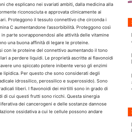
i che esplicano nei svariati ambiti, dalla medicina alla
ormente riconosciuta e approvata clinicamente ai
llari. Proteggono il tessuto connettivo che circonda i
tamina C aumentandone l’assorbibilità. Proteggono così
e in parte sovrapponendosi alle attività delle vitamine
hanno una buona affinità di legare le proteine.
rsi con le proteine del connettivo aumentando il tono
ri a perdere liquidi. Le proprietà ascritte ai flavonoidi
i avere uno spiccato potere inibente verso gli enzimi
e lipidica. Per questo che sono considerati degli
radicale idrossilico, perossilico e superossido). Sono
icali liberi. I flavonoidi dei mirtilli sono in grado di
 di cui questi frutti sono ricchi. Questa sinergia
liferativa dei cancerogeni e delle sostanze dannose
azione ossidativa a cui le cellule possono andare