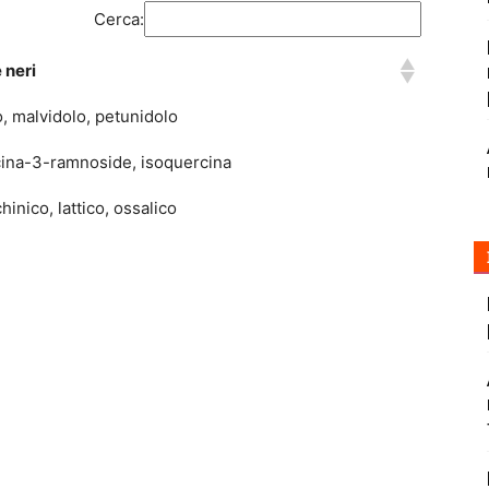
Cerca:
e neri
o, malvidolo, petunidolo
rcina-3-ramnoside, isoquercina
chinico, lattico, ossalico