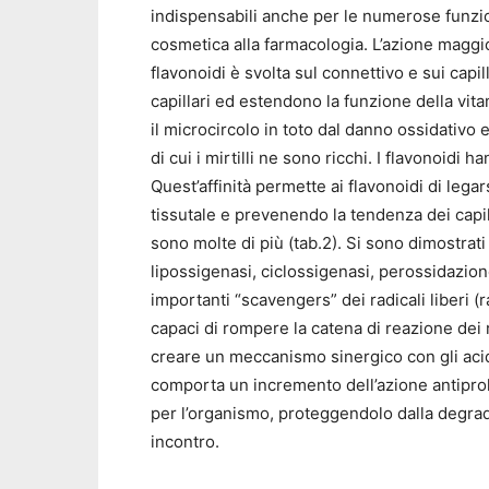
indispensabili anche per le numerose funzion
cosmetica alla farmacologia. L’azione maggi
flavonoidi è svolta sul connettivo e sui capi
capillari ed estendono la funzione della vi
il microcircolo in toto dal danno ossidativo 
di cui i mirtilli ne sono ricchi. I flavonoidi 
Quest’affinità permette ai flavonoidi di lega
tissutale e prevenendo la tendenza dei capilla
sono molte di più (tab.2). Si sono dimostrat
lipossigenasi, ciclossigenasi, perossidazion
importanti “scavengers” dei radicali liberi (
capaci di rompere la catena di reazione dei rad
creare un meccanismo sinergico con gli acidi
comporta un incremento dell’azione antipro
per l’organismo, proteggendolo dalla degrad
incontro.