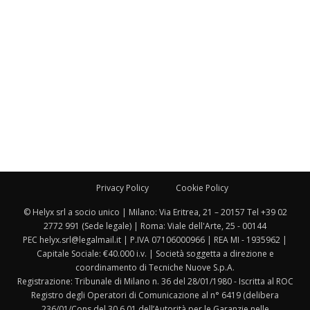
Privacy Policy
Cookie Policy
© Helyx srl a socio unico | Milano: Via Eritrea, 21 – 20157 Tel +39 02
2772 991 (Sede legale) | Roma: Viale dell'Arte, 25 - 00144
PEC helyx.srl@legalmail.it | P.IVA 07106000966 | REA MI - 1935962 |
Capitale Sociale: €40.000 i.v. | Società soggetta a direzione e
coordinamento di Tecniche Nuove S.p.A.
Registrazione: Tribunale di Milano n. 36 del 28/01/1980 - Iscritta al ROC
Registro degli Operatori di Comunicazione al n° 6419 (delibera
236/01/Cons del 30.6.01 dell’Autorità per le Garanzie nelle