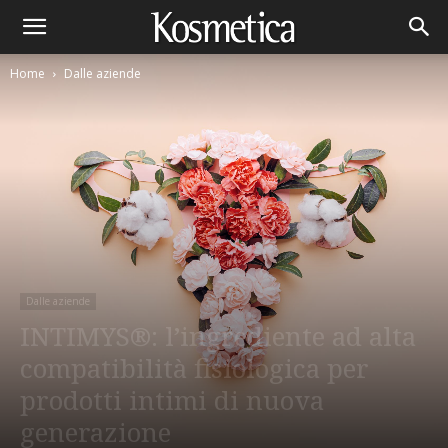
Home
Dalle aziende
Dalle aziende
INTIMYS®: l’ingrediente ad alta
compatibilità fisiologica per
prodotti intimi di nuova
generazione