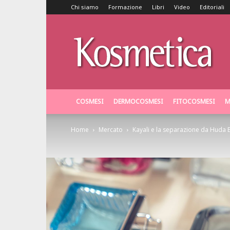
Chi siamo
Formazione
Libri
Video
Editoriali
Kosmetica
COSMESI
DERMOCOSMESI
FITOCOSMESI
M
Home
Mercato
Kayali e la separazione da Huda 