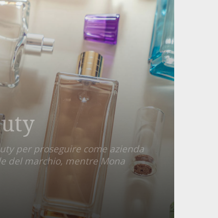
auty
auty per proseguire come azienda
bale del marchio, mentre Mona