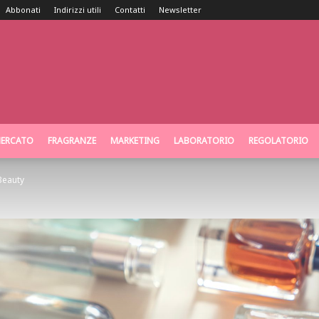
Abbonati
Indirizzi utili
Contatti
Newsletter
ERCATO
FRAGRANZE
MARKETING
LABORATORIO
REGOLATORIO
Beauty