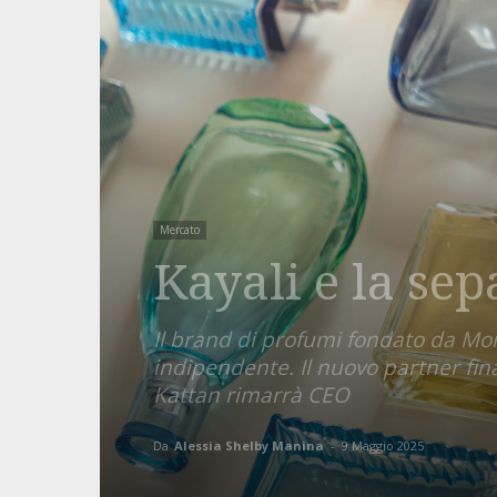
Mercato
Kayali e la se
Il brand di profumi fondato da M
indipendente. Il nuovo partner fin
Kattan rimarrà CEO
Da
Alessia Shelby Manina
-
9 Maggio 2025