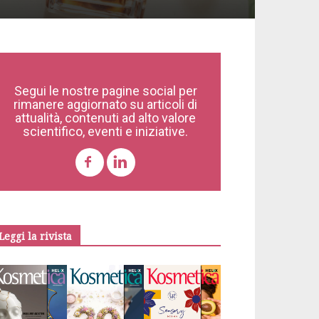
Segui le nostre pagine social per
rimanere aggiornato su articoli di
attualità, contenuti ad alto valore
scientifico, eventi e iniziative.
Leggi la rivista