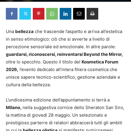
Da
Maria Elena Perrero
-
19 Febbraio 2026
Una
bellezza
che trascende l’aspetto e arriva all’estetica
in senso etimologico: ciò che si avverte a livello di
percezione sensoriale ed emozionale. In altre parole:
guardarsi, riconoscersi, reinventarsi Beyond the Mirror,
oltre lo specchio. Questo il titolo del
Kosmetica Forum
2026,
l’evento dedicato all’intera filiera cosmetica che
unisce sapere tecnico-scientifico, gestione aziendale e
cultura della bellezza.
L’undicesima edizione dell’appuntamento si terrà a
Milano,
nella suggestiva cornice dello Sheraton San Siro,
la mattina di giovedì 28 maggio. Un selezionato e
prestigioso parterre di relatori abbraccerà tutti gli ambiti
in cui la
bellezza olistica
si manifesta: nutricosmesi,