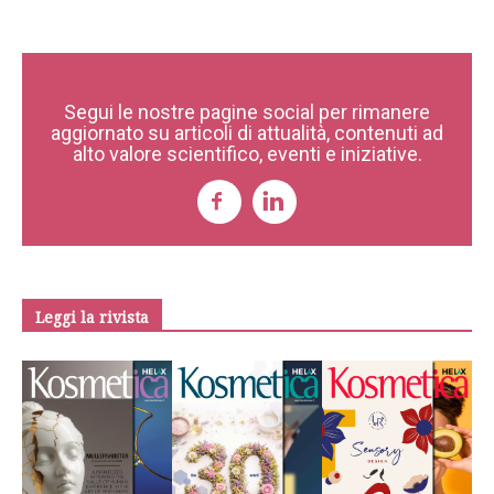
Segui le nostre pagine social per rimanere
aggiornato su articoli di attualità, contenuti ad
alto valore scientifico, eventi e iniziative.
Leggi la rivista