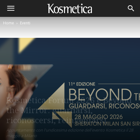
Home
Eventi
Eventi
Kosmetica Forum 2026 è Beyond
the Mirror: guardarsi,
riconoscersi, reinventarsi
Appuntamento con l'undicesima edizione dell'evento Kosmetica il 28
maggio a Milano