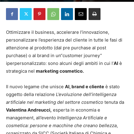
Da
Francesca Morelli
-
26 Marzo 2026
Ottimizzare il business, accelerare l’innovazione,
personalizzare l’esperienza del cliente in tutte le fasi di
attenzione al prodotto (dal pre purchase al post
purchase) o al brand in un“customer journey”
iperpersonalizzato: sono alcuni degli ambiti in cui l’
AI
è
strategica nel
marketing cosmetico.
Il nuovo legame che unisce
AI, brand e cliente
è stato
oggetto della relazione
L’evoluzione dell’intelligenza
artificiale nel marketing del settore cosmetico
tenuta da
Valentina Andreucci,
esperta in economia e
management, all’evento
Intelligenza Artificiale e
cosmetica: persone e macchine che creano bellezza
,
organizzato da SICC (Società Italiana di Chimica e