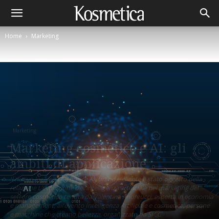
Home
Marketing
Marketing
Marketing cosmetico e AI: gli
ambiti di applicazione
Il nuovo legame che unisce AI, brand e cliente è stato oggetto della
relazione L’evoluzione dell’intelligenza artificiale nel marketing del
settore cosmetico tenuta da Valentina Andreucci, esperta in economia
e management, all’evento Intelligenza Artificiale e cosmetica: persone
e macchine che creano bellezza, organizzato da SICC