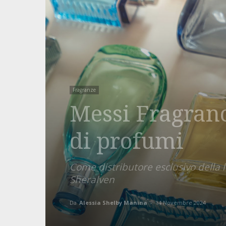
Fragranze
Messi Fragranc
di profumi
Come distributore esclusivo della
Sheralven
Da
Alessia Shelby Manina
-
14 Novembre 2024