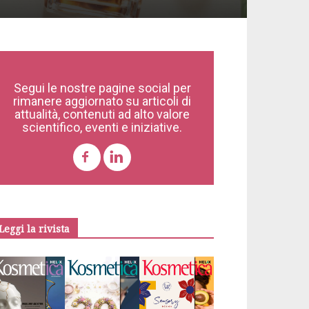
Segui le nostre pagine social per
rimanere aggiornato su articoli di
attualità, contenuti ad alto valore
scientifico, eventi e iniziative.
Leggi la rivista