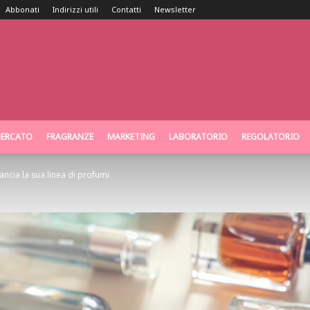
Abbonati
Indirizzi utili
Contatti
Newsletter
ERCATO
FRAGRANZE
MARKETING
LABORATORIO
REGOLATORIO
ancia la sua linea di profumi