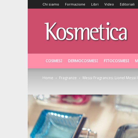
Chi siamo
Formazione
Libri
Video
Editoriali
Kosmetica
COSMESI
DERMOCOSMESI
FITOCOSMESI
M
Home
Fragranze
Messi Fragrances: Lionel Messi l