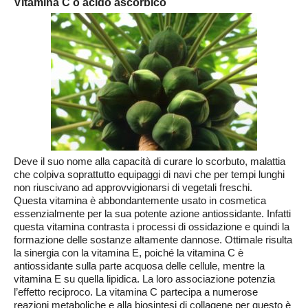
Vitamina C o
acido ascorbico
Deve il suo nome alla capacità di curare lo scorbuto, malattia
che colpiva soprattutto equipaggi di navi che per tempi lunghi
non riuscivano ad approvvigionarsi di vegetali freschi.
Questa vitamina è abbondantemente usato in cosmetica
essenzialmente per la sua potente azione a
ntiossidante
. Infatti
questa vitamina contrasta i processi di ossidazione e quindi la
formazione delle sostanze altamente dannose. Ottimale risulta
la sinergia con la vitamina E, poiché la vitamina C è
antiossidante sulla parte acquosa delle cellule, mentre la
vitamina E su quella lipidica. La loro associazione potenzia
l’effetto reciproco. La vitamina C partecipa
a numerose
reazioni metaboliche e alla biosintesi di collagene per questo è