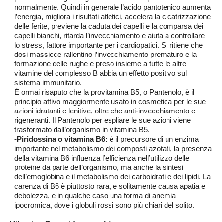
normalmente. Quindi in generale l’acido pantotenico aumenta
l’energia, migliora i risultati atletici, accelera la cicatrizzazione
delle ferite, previene la caduta dei capelli e la comparsa dei
capelli bianchi, ritarda l’invecchiamento e aiuta a controllare
lo stress, fattore importante per i cardiopatici. Si ritiene che
dosi massicce rallentino l’invecchiamento prematuro e la
formazione delle rughe e preso insieme a tutte le altre
vitamine del complesso B abbia un effetto positivo sul
sistema immunitario.
È ormai risaputo che la provitamina B5, o Pantenolo, è il
principio attivo maggiormente usato in cosmetica per le sue
azioni idratanti e lenitive, oltre che anti-invecchiamento e
rigeneranti. Il Pantenolo per espliare le sue azioni viene
trasformato dall’organismo in vitamina B5.
-Piridossina o vitamina B6:
è il precursore di un enzima
importante nel metabolismo dei composti azotati, la presenza
della vitamina B6 influenza l’efficienza nell’utilizzo delle
proteine da parte dell’organismo, ma anche la sintesi
dell’emoglobina e il metabolismo dei carboidrati e dei lipidi. La
carenza di B6 è piuttosto rara, e solitamente causa apatia e
debolezza, e in qualche caso una forma di anemia
ipocromica, dove i globuli rossi sono più chiari del solito.