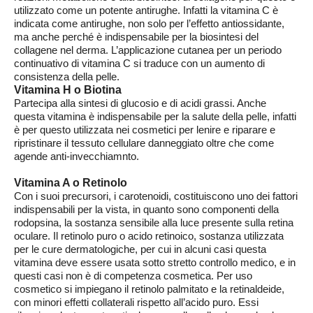
utilizzato come un potente antirughe. Infatti la
vitamina C è
indicata come antirughe, non solo per l’effetto antiossidante,
ma anche perché è indispensabile per la biosintesi del
collagene nel derma. L’applicazione cutanea per un periodo
continuativo di vitamina C si traduce con un aumento di
consistenza della pelle.
Vitamina H o Biotina
Partecipa alla sintesi di glucosio e di acidi grassi. Anche
questa vitamina è indispensabile per la salute della pelle, infatti
è per questo utilizzata nei cosmetici per lenire e riparare e
ripristinare il tessuto cellulare danneggiato oltre che come
agende anti-invecchiamnto.
Vitamina A o Retinolo
Con i
suoi precursori, i carotenoidi, costituiscono uno dei fattori
indispensabili per la vista, in
quanto sono componenti della
rodopsina, la sostanza sensibile alla luce presente sulla retina
oculare. Il retinolo puro o acido retinoico, sostanza utilizzata
per le cure dermatologiche, per cui in alcuni casi questa
vitamina deve essere usata sotto stretto controllo medico, e in
questi casi non è di competenza cosmetica. Per uso
cosmetico si impiegano il retinolo palmitato e la retinaldeide,
con minori effetti collaterali rispetto all’acido puro. Essi