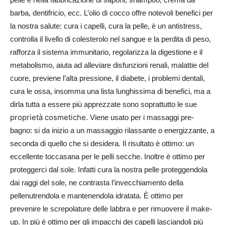
barba, dentifricio, ecc. L’olio di cocco offre notevoli benefici per
la nostra salute: cura i capelli, cura la pelle, è un antistress,
controlla il livello di colesterolo nel sangue e la perdita di peso,
rafforza il sistema immunitario, regolarizza la digestione e il
metabolismo, aiuta ad alleviare disfunzioni renali, malattie del
cuore, previene l’alta pressione, il diabete, i problemi dentali,
cura le ossa, insomma una lista lunghissima di benefici, ma a
dirla tutta a essere più apprezzate sono soprattutto le sue
proprietà cosmetiche
. Viene usato per i massaggi pre-
bagno: si da inizio a un massaggio rilassante o energizzante, a
seconda di quello che si desidera. Il risultato è ottimo: un
eccellente toccasana per le pelli secche. Inoltre è ottimo per
proteggerci dal sole. Infatti cura la nostra pelle proteggendola
dai raggi del sole, ne contrasta l’invecchiamento della
pelle
nutrendola e mantenendola idratata. È ottimo per
prevenire le screpolature delle labbra e per rimuovere il make-
up. In più è ottimo per gli impacchi dei capelli lasciandoli più