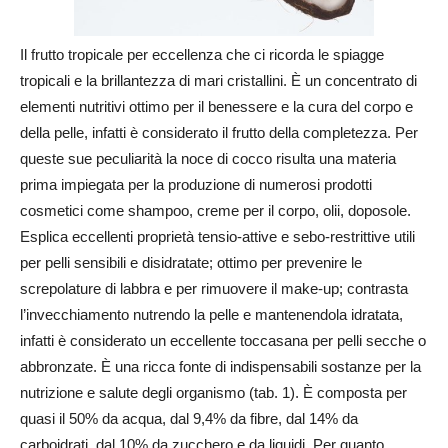
Il frutto tropicale per eccellenza che ci ricorda le spiagge
tropicali e la brillantezza di mari cristallini. È un concentrato di
elementi nutritivi ottimo per il benessere e la cura del corpo e
della pelle, infatti è considerato il frutto della completezza. Per
queste sue peculiarità la noce di cocco risulta una materia
prima impiegata per la produzione di numerosi prodotti
cosmetici come shampoo, creme per il corpo, olii, doposole.
Esplica eccellenti proprietà tensio-attive e sebo-restrittive utili
per pelli sensibili e disidratate; ottimo per prevenire le
screpolature di labbra e per rimuovere il make-up; contrasta
l’invecchiamento nutrendo la pelle e mantenendola idratata,
infatti è considerato un eccellente toccasana per pelli secche o
abbronzate. È una ricca fonte di indispensabili sostanze per la
nutrizione e salute degli organismo (tab. 1). È composta per
quasi il 50% da acqua, dal 9,4% da fibre, dal 14% da
carboidrati, dal 10% da zucchero e da liquidi. Per quanto