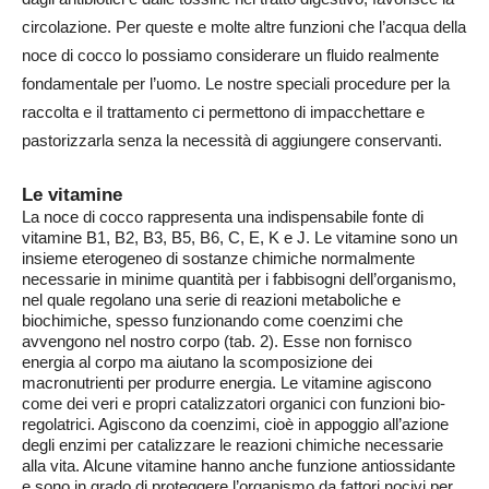
circolazione. Per queste e molte altre funzioni che l’acqua della
noce di cocco lo possiamo considerare un fluido realmente
fondamentale per l’uomo. Le nostre speciali procedure per la
raccolta e il trattamento ci permettono di impacchettare e
pastorizzarla senza la necessità di aggiungere conservanti.
Le vitamine
La noce di cocco rappresenta una indispensabile fonte di
vitamine B1, B2, B3, B5, B6, C, E, K e J. Le vitamine sono un
insieme eterogeneo di sostanze chimiche normalmente
necessarie in minime quantità per i fabbisogni dell’organismo,
nel quale regolano una serie di reazioni metaboliche e
biochimiche, spesso funzionando come coenzimi che
avvengono nel nostro corpo (tab. 2). Esse non fornisco
energia al corpo ma aiutano la scomposizione dei
macronutrienti per produrre energia. Le vitamine agiscono
come dei veri e propri catalizzatori organici con funzioni bio-
regolatrici. Agiscono da coenzimi, cioè in appoggio all’azione
degli enzimi per catalizzare le reazioni chimiche necessarie
alla vita. Alcune vitamine hanno anche funzione antiossidante
e sono in grado di proteggere l’organismo da fattori nocivi per