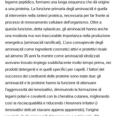
legame peptidico, formano una lunga sequenza che dà origine
a una proteina. La funzione primaria degli aminoacidi è quella
di intervenire nella sintesi proteica, necessaria per far fronte ai
processi di rinnovamento cellulare dell’organismo. Oltre a
questa funzione, detta «plastica», gli aminoacidi hanno anche
una modesta ma non trascurabile importanza nella produzione
energetica (aminoacidi ramificati).
L’uso consapevole degli
aminoacidi come ingredienti cosmetici attivi e protettivi risale
ad almeno 35 anni fa mentre come aminoacidi idrolizzati
avevano trovato impiego soddisfacente molto tempo prima, nei
prodotti detergenti e in quelli specifici per capelli. I fattori del
successo dei costituenti delle proteine sono state due: gli
aminoacidi e le proteine hanno la funzione di attenuare
l’aggressività dei tensioattivi, diminuendo la formazione di
legami polari e covalenti con la cheratina cutanea, migliorando
così la risciacquabilità e riducendo i fenomeni irritativi (i
tensioattivi delicati stavano appena apparendo); l’origine