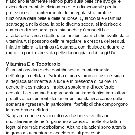
rilasciano lentamente retinolo puro sulla pelle che svolge le
azioni documentate clinicamente. è indispensabile per la
protezione e il mantenimento dell’integrità strutturale e
funzionale della pelle e delle mucose. Quando tale vitamina
scarseggia nella dieta, la pelle diventa secca, si indurisce e
aumenta di spessore; pare sia anche più suscettibile
all’attacco di virus e batteri. Le funzioni cosmetiche svolte dalla
vitamina A si possono definire regolare la crescita dei tessuti.
Infatti migliora la luminosità cutanea, contribuisce a ridurre le
rughe, in particolare sulla pelle danneggiata dai raggi UV.
Vitamina E o Tocoferolo
È un antiossidante che contribuisce al mantenimento
dell’integrità cellulare. Si tratta di una
vitamina che si ossida e
si degrada facilmente alla luce e in presenza di calore. In
genere in cosmetica si impiega sottoforma di
tocoferolo
acetato.
La vitamina E rappresenta un importantissimo fattore
protettivo nei confronti dei fenomeni ossidativi a carico delle
sostanze «grasse», in particolare i fosfolipidi che compongono
le membrane cellulari.
Sappiamo che le reazioni di ossidazione si verificano
quotidianamente nell’organismo a causa di molteplici fattori
legati al normale metabolismo. Alcune situazioni sono tuttavia
in grado di aumentare e accelerare tali processi: