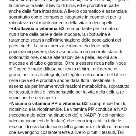
la carne di maiale, il lievito di birra, ed è prodotta in parte
anche dalla flora intestinale. A livello cosmetico è essenziale
soprattutto come composto integrante in cosmetici per la
robustezza e il mantenimento della vitalità dei capelli.
-Riboflavina o vitamina B2:
è
importante per lo stato di
nutrizione della pelle e delle mucose, la riboflavina è
raramente scarsa nell’alimentazione delle popolazioni dei
paesi ricchi. La sua carenza è invece evidente nelle
popolazioni povere, dove associata a un generale stato di
sottonutrizione, causa alterazioni della pelle, lesioni alle
mucose e al tubo digerente. Oltre a essere ricca nella Noce
di Cocco è molto diffusa nel lievito di birra, nel germe di
grano, nei cereali integrali, nel fegato, nella carne, nel latte e
nelle uova ed è prodotta anche dalla flora intestinale. È
essenziale per innumerevoli reazioni metaboliche, soprattutto
nei tessuti, infatti è i
ndispensabile per la vita della cellula (e
quindi anche dei capelli)
.
–
Niacina o vitamina PP o vitamina B3
:
c
omprende l’acido
nicotinico e la nicotinamide. La vitamina PP conduce a NAD
(nicotinamide-adenina-dinucleotide) e NADP (nicotinamide-
adenina-dinucleotide-fosfato) che sono implicati in tutte le
reazioni di ossidoriduzione dell’organismo. si tratta di reazioni
che avvengono costantemente a livello di tutti i tessuti.
Tali