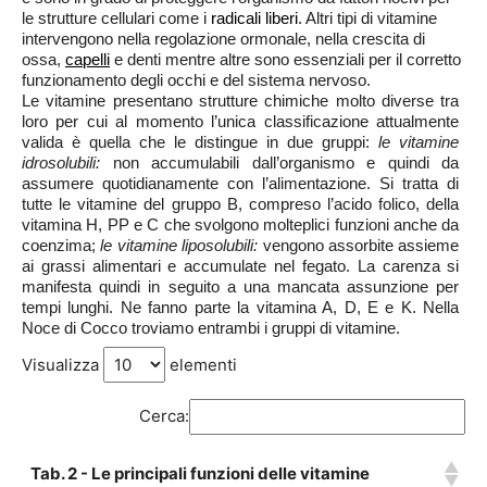
le strutture cellulari come i
radicali liberi
. Altri tipi di vitamine
intervengono nella regolazione ormonale, nella crescita di
ossa,
capelli
e denti mentre altre sono essenziali per il corretto
funzionamento degli occhi e del sistema nervoso.
Le vitamine presentano strutture chimiche molto diverse tra
loro per cui al momento l’unica classificazione attualmente
valida è quella che le distingue in due gruppi:
le vitamine
idrosolubili:
non accumulabili dall’organismo e quindi da
assumere quotidianamente con l’alimentazione. Si tratta di
tutte le vitamine del gruppo B, compreso l’acido folico, della
vitamina H, PP e C che svolgono molteplici funzioni anche da
coenzima;
le vitamine
liposolubili:
vengono assorbite assieme
ai grassi alimentari e accumulate nel fegato. La carenza si
manifesta quindi in seguito a una mancata assunzione per
tempi lunghi. Ne fanno parte la vitamina A, D, E e K. Nella
Noce di Cocco troviamo entrambi i gruppi di vitamine.
Visualizza
elementi
Cerca:
Tab. 2 - Le principali funzioni delle vitamine