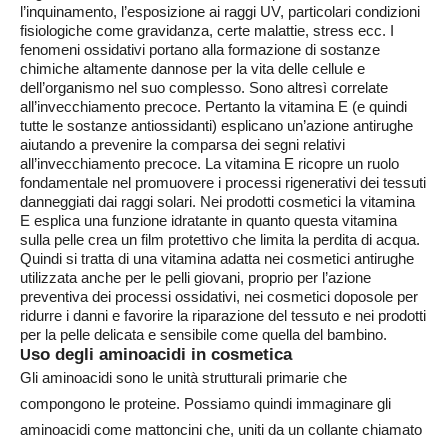
l’inquinamento, l’esposizione ai raggi UV, particolari condizioni
fisiologiche come gravidanza, certe malattie, stress ecc. I
fenomeni ossidativi portano alla formazione di sostanze
chimiche altamente dannose per la vita delle cellule e
dell’organismo nel suo complesso. Sono altresì correlate
all’invecchiamento precoce. Pertanto la vitamina E (e quindi
tutte le sostanze antiossidanti) esplicano un’azione antirughe
aiutando a prevenire la comparsa dei segni relativi
all’invecchiamento precoce. La vitamina E ricopre un ruolo
fondamentale nel promuovere i processi rigenerativi dei tessuti
danneggiati dai raggi solari. Nei prodotti cosmetici la vitamina
E esplica una funzione idratante in quanto questa vitamina
sulla pelle crea un film protettivo che limita la perdita di acqua.
Quindi si tratta di una vitamina adatta nei cosmetici antirughe
utilizzata anche per le pelli giovani, proprio per l’azione
preventiva dei processi ossidativi, nei cosmetici doposole per
ridurre i danni e favorire la riparazione del tessuto e nei prodotti
per la pelle delicata e sensibile come quella del bambino.
s
o degli aminoacidi in cosmetica
U
Gli aminoacidi sono le unità strutturali primarie che
compongono le proteine. Possiamo quindi immaginare gli
aminoacidi come mattoncini che, uniti da un collante chiamato