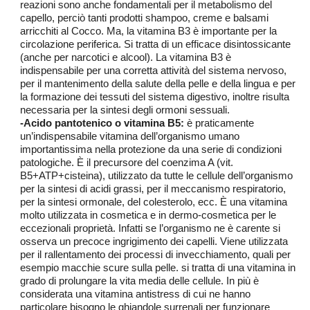
reazioni sono anche fondamentali per il metabolismo del
capello, perciò tanti prodotti shampoo, creme e balsami
arricchiti al Cocco
. Ma, la vitamina B3
è importante per la
circolazione periferica
. Si tratta di un efficace disintossicante
(anche per narcotici e alcool). La vitamina B3 è
indispensabile per una corretta attività del sistema nervoso,
per il mantenimento della salute della pelle e della lingua e per
la formazione dei tessuti del sistema digestivo, inoltre risulta
necessaria per la sintesi degli ormoni sessuali.
-Acido pantotenico o vitamina B5:
è
praticamente
un’indispensabile vitamina dell’organismo umano
importantissima nella protezione da una serie di condizioni
patologiche. È il precursore del coenzima A (vit.
B5+ATP+cisteina), utilizzato da tutte le cellule dell’organismo
per la sintesi di acidi grassi, per il meccanismo respiratorio,
per la sintesi ormonale, del colesterolo, ecc. È una vitamina
molto utilizzata in cosmetica e in dermo-cosmetica per le
eccezionali proprietà. Infatti se l’organismo ne è carente si
osserva un precoce ingrigimento dei capelli. Viene utilizzata
per il rallentamento dei processi di invecchiamento, quali per
esempio macchie scure sulla pelle. si tratta di una vitamina in
grado di prolungare la vita media delle cellule. In più è
considerata una vitamina antistress di cui ne hanno
particolare bisogno le ghiandole surrenali per funzionare