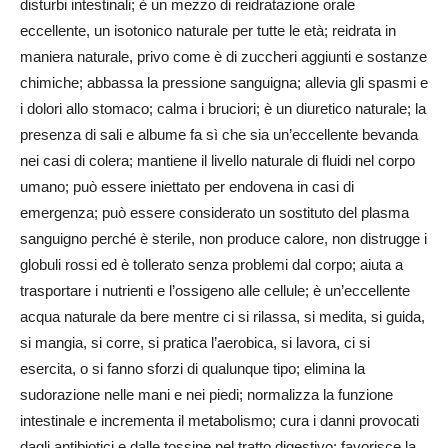
disturbi intestinali; è un mezzo di reidratazione orale
eccellente, un isotonico naturale per tutte le età; reidrata in
maniera naturale, privo come è di zuccheri aggiunti e sostanze
chimiche; abbassa la pressione sanguigna; allevia gli spasmi e
i dolori allo stomaco; calma i bruciori; è un diuretico naturale; la
presenza di sali e albume fa sì che sia un’eccellente bevanda
nei casi di colera; mantiene il livello naturale di fluidi nel corpo
umano; può essere iniettato per endovena in casi di
emergenza; può essere considerato un sostituto del plasma
sanguigno perché è sterile, non produce calore, non distrugge i
globuli rossi ed è tollerato senza problemi dal corpo; aiuta a
trasportare i nutrienti e l’ossigeno alle cellule; è un’eccellente
acqua naturale da bere mentre ci si rilassa, si medita, si guida,
si mangia, si corre, si pratica l’aerobica, si lavora, ci si
esercita, o si fanno sforzi di qualunque tipo; elimina la
sudorazione nelle mani e nei piedi; normalizza la funzione
intestinale e incrementa il metabolismo; cura i danni provocati
dagli antibiotici e dalle tossine nel tratto digestivo; favorisce la