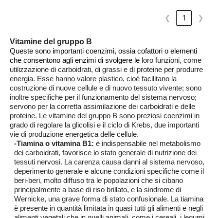
❮
1
❯
Vitamine del gruppo B
Queste sono importanti coenzimi, ossia cofattori o elementi
che consentono agli enzimi di svolgere le
loro funzioni, come
utilizzazione di carboidrati, di grassi e di proteine per produrre
energia. Esse hanno valore plastico, cioè facilitano la
costruzione di nuove cellule e di nuovo tessuto vivente; s
ono
inoltre specifiche per il funzionamento del sistema nervoso;
servono per la corretta assimilazione dei carboidrati e delle
proteine. Le vitamine del gruppo B sono preziosi coenzimi in
grado di regolare la glicolisi e il ciclo di Krebs, due importanti
vie di produzione energetica delle cellule.
-Tiamina o vitamina B1:
è indispensabile
nel metabolismo
dei carboidrati, favorisce lo stato generale di nutrizione dei
tessuti nervosi. La carenza causa danni al sistema nervoso,
deperimento generale e alcune condizioni specifiche come il
beri-beri, molto diffuso tra le popolazioni che si cibano
principalmente a base di riso brillato, e la sindrome di
Wernicke, una grave forma di stato confusionale. La tiamina
è presente in quantità limitata in quasi tutti gli alimenti e negli
alimenti vegetali che in quelli animali, come i cereali, i legumi,