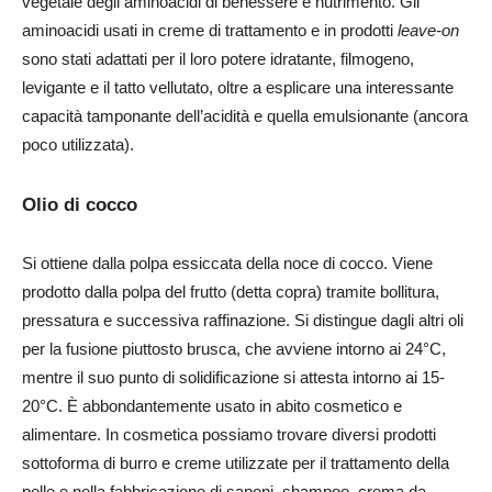
vegetale degli aminoacidi di benessere e nutrimento. Gli
aminoacidi usati in creme di trattamento e in prodotti
leave-on
sono stati adattati per il loro potere idratante, filmogeno,
levigante e il tatto vellutato, oltre a esplicare una interessante
capacità tamponante dell’acidità e quella emulsionante (ancora
poco utilizzata).
Olio di cocco
Si ottiene dalla polpa essiccata della noce di cocco. Viene
prodotto dalla polpa del frutto (detta copra) tramite bollitura,
pressatura e successiva raffinazione. Si distingue dagli altri oli
per la fusione piuttosto brusca, che avviene intorno ai 24°C,
mentre il suo punto di solidificazione si attesta intorno ai 15-
20°C. È abbondantemente usato in abito cosmetico e
alimentare. In cosmetica possiamo trovare diversi prodotti
sottoforma di burro e creme utilizzate per il trattamento della
pelle e nella fabbricazione di saponi, shampoo, crema da