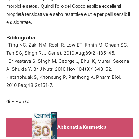
morbidi e setosi. Quindi l’olio del Cocco esplica eccellenti
proprietà tensioattive e sebo restrittive e utile per pelli sensibili
e disidratate.
Bibliografia
-Ting NC, Zaki NM, Rosli R, Low ET, Ithnin M, Cheah SC,
Tan SG, Singh R.
J Genet
. 2010 Aug;89(2):135-45.
-Srivastava S, Singh M, George J, Bhui K, Murari Saxena
A, Shukla Y.
Br J Nutr
. 2010 Nov;104(9):1343-52.
-Intahphuak S, Khonsung P, Panthong A.
Pharm Biol
.
2010 Feb;48(2):151-7.
di P.Ponzo
Abbonati a Kosmetica