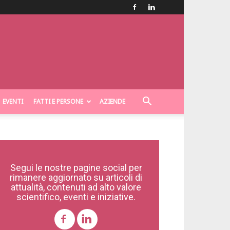
EVENTI
FATTI E PERSONE
AZIENDE
Segui le nostre pagine social per
rimanere aggiornato su articoli di
attualità, contenuti ad alto valore
scientifico, eventi e iniziative.