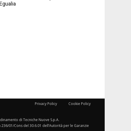
Egualia
Privacy Policy
Cookie Policy
ordinamento di Tecniche Nuove S.p.A.
a 236/01/Cons del 30.6.01 dell’Autorità per le Garanzie