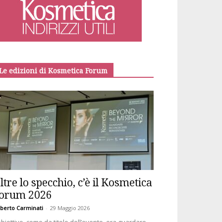
Le edizioni di Kosmetica Forum
ltre lo specchio, c’è il Kosmetica
orum 2026
berto Carminati
-
29 Maggio 2026
obiettivo, come da titolo dell’evento, era guardare