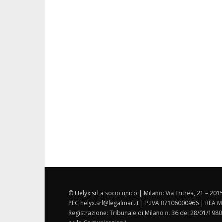
© Helyx srl a socio unico | Milano: Via Eritrea, 21 – 20
PEC helyx.srl@legalmail.it | P.IVA 07106000966 | REA M
Registrazione: Tribunale di Milano n. 36 del 28/01/1980