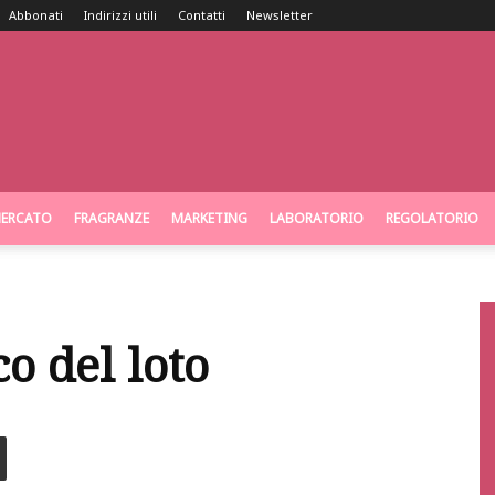
Abbonati
Indirizzi utili
Contatti
Newsletter
ERCATO
FRAGRANZE
MARKETING
LABORATORIO
REGOLATORIO
co del loto