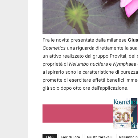
Fra le novità presentate dalla milanese
Gius
Cosmetics
una riguarda direttamente la sua 
un attivo realizzato dal gruppo Provital, del q
proprietà di
Nelumbo nucifera
e
Nymphaea 
a ispirarlo sono le caratteristiche di purezz
promette di esercitare effetti benefici immedi
già solo dopo otto ore dall’applicazione.
TAGS
Fior di Loto
Giusto faravelli
Nelumbo n