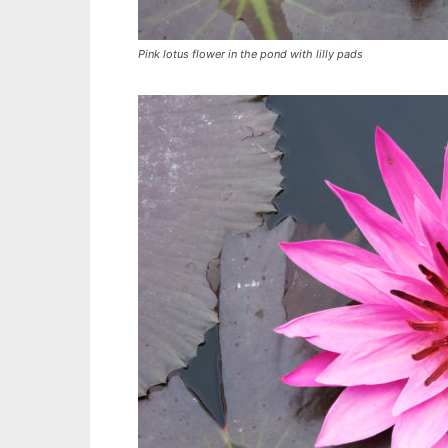
Pink lotus flower in the pond with lilly pads