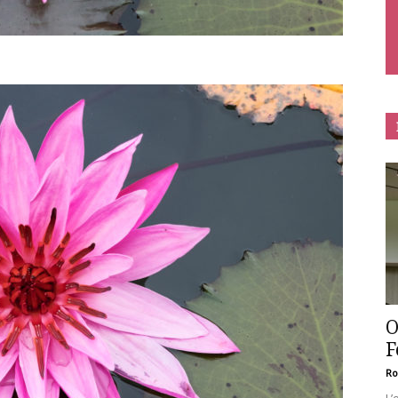
O
F
Ro
L’