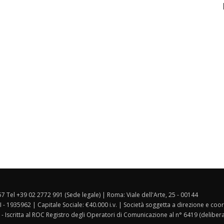
157 Tel +39 02 2772 991 (Sede legale) | Roma: Viale dell'Arte, 25 - 00144
I - 1935962 | Capitale Sociale: €40.000 i.v. | Società soggetta a direzione e co
 - Iscritta al ROC Registro degli Operatori di Comunicazione al n° 6419 (deliber