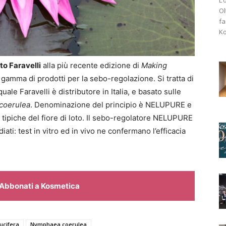
Ol
fa
Ko
to Faravelli
alla più recente edizione di
Making
gamma di prodotti per la sebo-regolazione. Si tratta di
uale Faravelli è distributore in Italia, e basato sulle
coerulea
. Denominazione del principio è NELUPURE e
a tipiche del fiore di loto. Il sebo-regolatore NELUPURE
ati: test in vitro ed in vivo ne confermano l’efficacia
Abbonati a Kosmetica
ucifera
Nymphaea coerulea