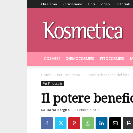
Chi siamo
Formazione
Libri
Video
Editoriali
Kosmetica
COSMESI
DERMOCOSMESI
FITOCOSMESI
M
Home
Per l'industria
Il potere benefico del loto
Per l'industria
Il potere benefi
Da
Ilaria Borgna
-
2 Febbraio 2018