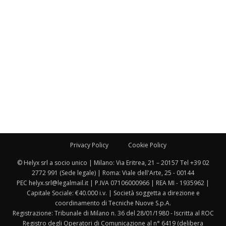
Privacy Policy
Cookie Policy
© Helyx srl a socio unico | Milano: Via Eritrea, 21 – 20157 Tel +39 02
2772 991 (Sede legale) | Roma: Viale dell'Arte, 25 - 00144
PEC helyx.srl@legalmail.it | P.IVA 07106000966 | REA MI - 1935962 |
Capitale Sociale: €40.000 i.v. | Società soggetta a direzione e
coordinamento di Tecniche Nuove S.p.A.
Registrazione: Tribunale di Milano n. 36 del 28/01/1980 - Iscritta al ROC
Registro degli Operatori di Comunicazione al n° 6419 (delibera