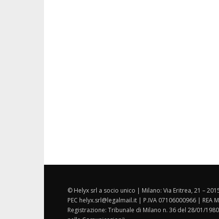
© Helyx srl a socio unico | Milano: Via Eritrea, 21 – 20
PEC helyx.srl@legalmail.it | P.IVA 07106000966 | REA M
Registrazione: Tribunale di Milano n. 36 del 28/01/1980