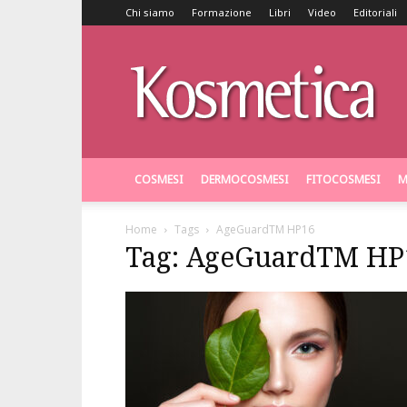
Chi siamo
Formazione
Libri
Video
Editoriali
Kosmetica
COSMESI
DERMOCOSMESI
FITOCOSMESI
M
Home
Tags
AgeGuardTM HP16
Tag: AgeGuardTM HP