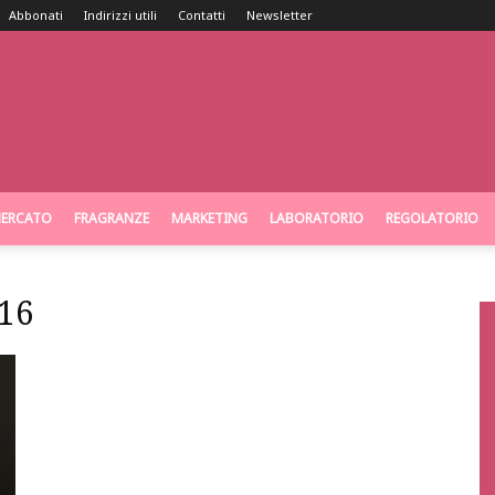
Abbonati
Indirizzi utili
Contatti
Newsletter
ERCATO
FRAGRANZE
MARKETING
LABORATORIO
REGOLATORIO
16