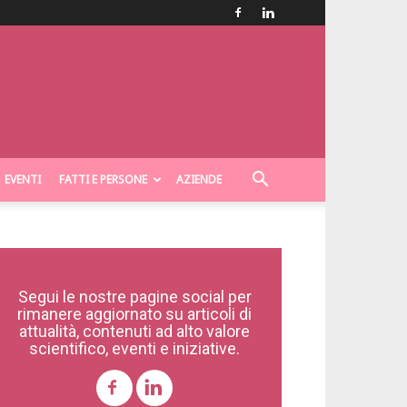
EVENTI
FATTI E PERSONE
AZIENDE
Segui le nostre pagine social per
rimanere aggiornato su articoli di
attualità, contenuti ad alto valore
scientifico, eventi e iniziative.