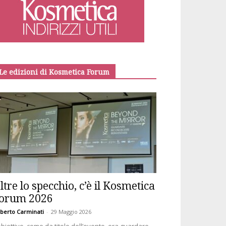
Le edizioni di Kosmetica Forum
ltre lo specchio, c’è il Kosmetica
orum 2026
berto Carminati
-
29 Maggio 2026
obiettivo, come da titolo dell’evento, era guardare