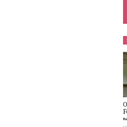
O
F
Ro
L’