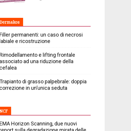
Dermakos
Filler permanenti: un caso di necrosi
labiale e ricostruzione
Rimodellamento e lifting frontale
associato ad una riduzione della
cefalea
Trapianto di grasso palpebrale: doppia
correzione in un’unica seduta
NCF
EMA Horizon Scanning, due nuovi
report sulla degradazione mirata delle