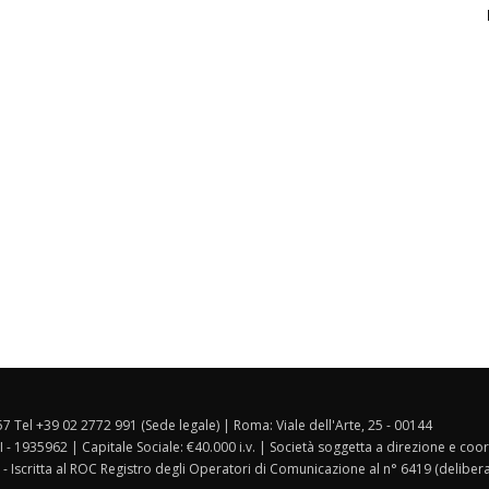
157 Tel +39 02 2772 991 (Sede legale) | Roma: Viale dell'Arte, 25 - 00144
I - 1935962 | Capitale Sociale: €40.000 i.v. | Società soggetta a direzione e co
 - Iscritta al ROC Registro degli Operatori di Comunicazione al n° 6419 (deliber