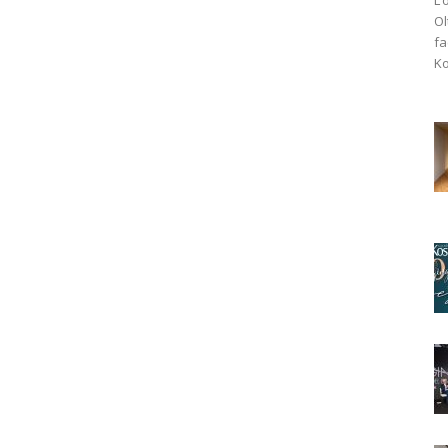
Ol
fa
Ko