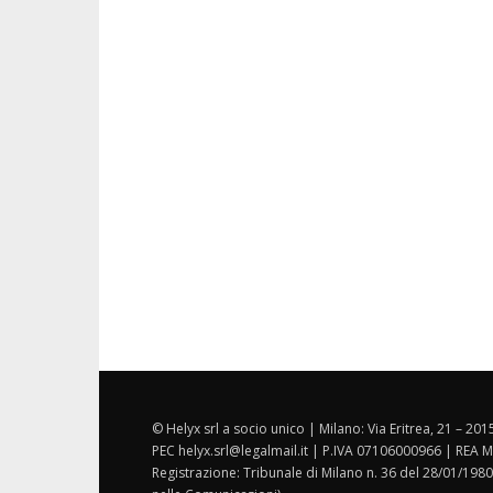
© Helyx srl a socio unico | Milano: Via Eritrea, 21 – 20
PEC helyx.srl@legalmail.it | P.IVA 07106000966 | REA M
Registrazione: Tribunale di Milano n. 36 del 28/01/1980