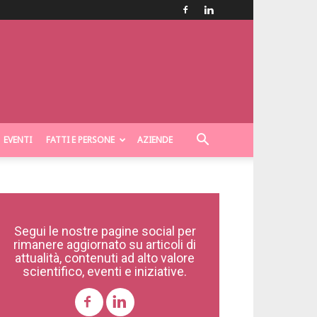
EVENTI
FATTI E PERSONE
AZIENDE
Segui le nostre pagine social per
rimanere aggiornato su articoli di
attualità, contenuti ad alto valore
scientifico, eventi e iniziative.