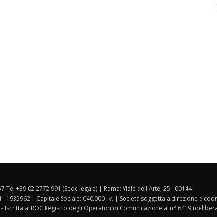
157 Tel +39 02 2772 991 (Sede legale) | Roma: Viale dell'Arte, 25 - 00144
I - 1935962 | Capitale Sociale: €40.000 i.v. | Società soggetta a direzione e co
 - Iscritta al ROC Registro degli Operatori di Comunicazione al n° 6419 (deliber