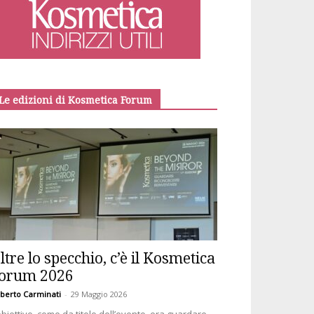
Le edizioni di Kosmetica Forum
ltre lo specchio, c’è il Kosmetica
orum 2026
berto Carminati
-
29 Maggio 2026
obiettivo, come da titolo dell’evento, era guardare