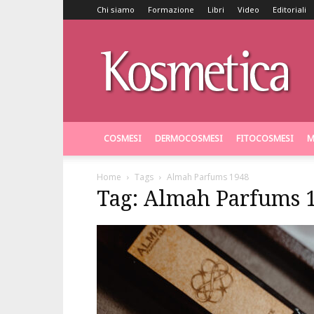
Chi siamo
Formazione
Libri
Video
Editoriali
Kosmetica
COSMESI
DERMOCOSMESI
FITOCOSMESI
M
Home
Tags
Almah Parfums 1948
Tag: Almah Parfums 