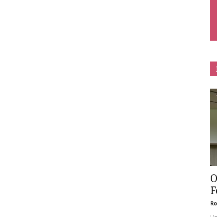
O
F
Ro
L’