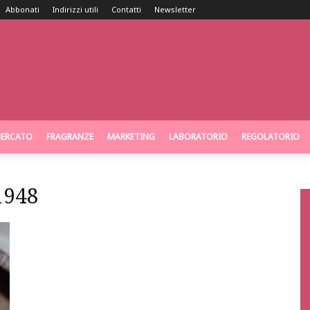
Abbonati
Indirizzi utili
Contatti
Newsletter
ERCATO
FRAGRANZE
MARKETING
LABORATORIO
REGOLATORIO
1948