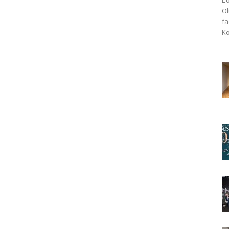
Ol
fa
Ko