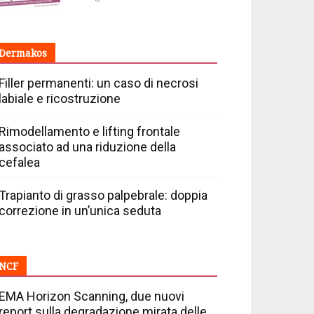
Dermakos
Filler permanenti: un caso di necrosi
labiale e ricostruzione
Rimodellamento e lifting frontale
associato ad una riduzione della
cefalea
Trapianto di grasso palpebrale: doppia
correzione in un’unica seduta
NCF
EMA Horizon Scanning, due nuovi
report sulla degradazione mirata delle