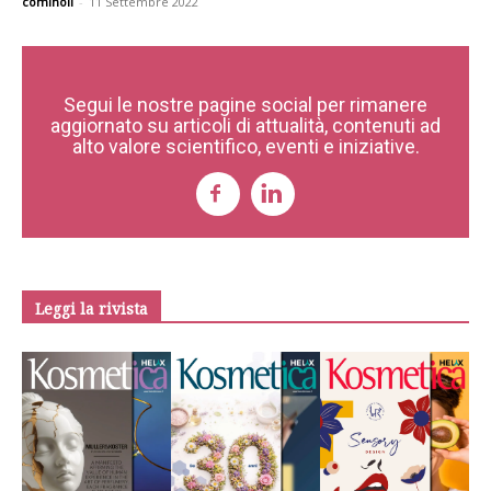
cominoli
-
11 Settembre 2022
Segui le nostre pagine social per rimanere
aggiornato su articoli di attualità, contenuti ad
alto valore scientifico, eventi e iniziative.
Leggi la rivista